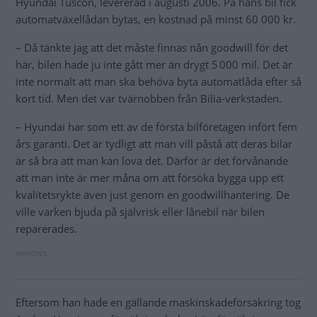
Hyundai Tuscon, levererad i augusti 2006. På hans bil fick
automatväxellådan bytas, en kostnad på minst 60 000 kr.
– Då tänkte jag att det måste finnas nån goodwill för det
här, bilen hade ju inte gått mer än drygt 5 000 mil. Det är
inte normalt att man ska behöva byta automatlåda efter så
kort tid. Men det var tvärnobben från Bilia-verkstaden.
– Hyundai har som ett av de första bilföretagen infört fem
års garanti. Det är tydligt att man vill påstå att deras bilar
är så bra att man kan lova det. Därför är det förvånande
att man inte är mer måna om att försöka bygga upp ett
kvalitetsrykte även just genom en goodwillhantering. De
ville varken bjuda på självrisk eller lånebil när bilen
reparerades.
Eftersom han hade en gällande maskinskadeförsäkring tog