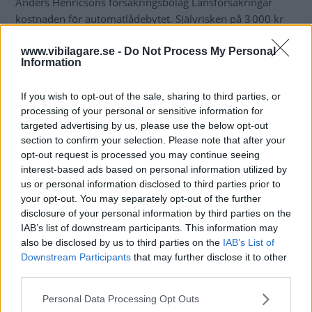
Anders Henricsons försäkringsbolag Länsförsäkringar
kostnaden för automatlådebytet. Självrisken på 3 000 kr
fick han dock stå för själv.
www.vibilagare.se -
Do Not Process My Personal
Information
– Jag blir upprörd över att bilfabrikanternas
kvalitetsmissar får betalas kollektivt av försäkringstagarna
på premien. Det är ojust mot försäkringstagarna tycker
If you wish to opt-out of the sale, sharing to third parties, or
processing of your personal or sensitive information for
jag, bilföretagen borde själva stå för det här, säger Anders
targeted advertising by us, please use the below opt-out
Henricson.
section to confirm your selection. Please note that after your
opt-out request is processed you may continue seeing
”Försäkringen täckte”
interest-based ads based on personal information utilized by
Arne Ericsson, vice regiondirektör på Bilia Stockholm:
us or personal information disclosed to third parties prior to
your opt-out. You may separately opt-out of the further
– Vi hjälpte kunden med att ta det på
disclosure of your personal information by third parties on the
maskinskadeförsäkringen, som täckte i det här fallet.
IAB’s list of downstream participants. This information may
also be disclosed by us to third parties on the
IAB’s List of
– Om det varit något annat fel, kullager eller hjullager, där
Downstream Participants
that may further disclose it to other
försäkringen inte hade gällt, så hade vi nog kunnat ställa
third parties.
upp och ta en kostnad på mellan 50 och 100 procent på
Please note that this website/app uses one or more Google
den här bilen.
Personal Data Processing Opt Outs
services and may gather and store information including but