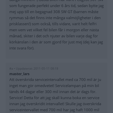
som fungerade perfekt under 6 års tid, sedan bytte jag
mej upp till en begagnad 308 SW GT (barnen måste
rymmas så det finns inte många valmöjligheter i den
prisklassen!) som också, tills vidare, varit helt felfri
men vem vet vilket fel bilen får i morgon eller nästa
månad, skiter i det och njuter av bilen varje dag för
körkänslan i den är som gjord för just mej (dej kan jag
inte svara för).
#a • Uppdaterat: 2011-05-11 08:18
master_lars
Att överskrida serviceintervallet med ca 700 mil är ju
inget man gör omedvetet! Servicelampan på min bil
tänds 44 dagar eller 300 mil innan det är dags för.
Service! Detta för att jag skall kunna boka en service
innan jag överskridit intervallet! Skulle jag överskrida
serviceintervallet med 700 mil har jag haft 1000 mil