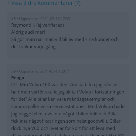
+ Visa äldre kommentarer (7)
#8 • Uppdaterat: 2011-05-10 17:33
Raymond K (ej verifierad)
Aldrig audi mer!
Så gör man när man vill bli av med sina kunder och
det funkar varje gång.
#9 • Uppdaterat: 2011-05-10 20:11
Peugo
OT: Min Volvo 460 var den sämsta bilen jag nånsin
haft men varför skulle jag skita i Volvo i fortsättningen
för det? Alla bilar kan vara måndagsexemplar och
samma gäller vissa servicestationer. Med Volvon hade
jag bägge felen, dvs inte något i bilen höll och Bilia
fick inte något fixat (ingen som helst goodwill). Gillar
dock nya V60 och livet är för kort för att leva med
dåliga minnen! :) Bästa bilen har varit Peugeot 307 SW