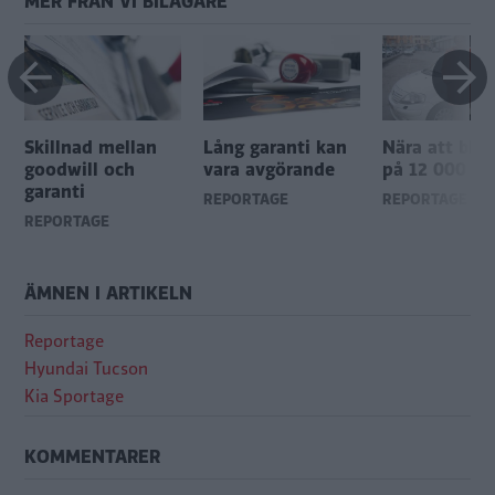
MER FRÅN VI BILÄGARE
Skillnad mellan
Lång garanti kan
Nära att bli 
goodwill och
vara avgörande
på 12 000 kr
garanti
REPORTAGE
REPORTAGE
REPORTAGE
ÄMNEN I ARTIKELN
Reportage
Hyundai Tucson
Kia Sportage
KOMMENTARER