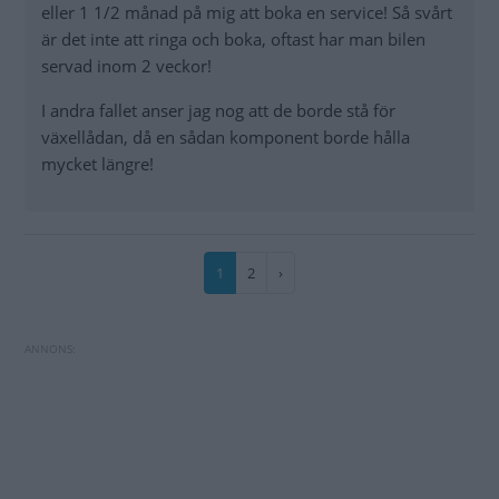
eller 1 1/2 månad på mig att boka en service! Så svårt
är det inte att ringa och boka, oftast har man bilen
servad inom 2 veckor!
I andra fallet anser jag nog att de borde stå för
växellådan, då en sådan komponent borde hålla
mycket längre!
Paginering
Nuvarande
1
Sida
2
Nästa
›
sida
sida