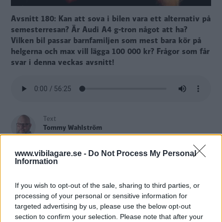
Avsnitt 180: Kan att sova i bilen vara ett alternativ på
semesterresan? Är Audi A4 g-tron något att ha?
Vilken bil passar barnfamiljen som mest bara kör på
helgerna och max vill lägga 100 000 kr? Frågor som får
svar i denna veckas avsnitt!
Text
Tommy Wahlström
www.vibilagare.se -
Do Not Process My Personal
Fotograf
Information
Renault
If you wish to opt-out of the sale, sharing to third parties, or
processing of your personal or sensitive information for
targeted advertising by us, please use the below opt-out
section to confirm your selection. Please note that after your
Tryck på play
och lyssna på Vi Bilägares