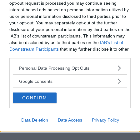
opt-out request is processed you may continue seeing
podcast. I det här avsnittet hör du
interest-based ads based on personal information utilized by
redaktionsmedlemmarna Carl Hempel, Anders
us or personal information disclosed to third parties prior to
Helgesson, Klas Skarin, Nils Svärd, Erik
your opt-out. You may separately opt-out of the further
disclosure of your personal information by third parties on the
Söderholm och Tommy Wahlström. Medverkar
IAB’s list of downstream participants. This information may
gör också Claes Johansson från tidningen
also be disclosed by us to third parties on the
IAB’s List of
Klassiker.
Downstream Participants
that may further disclose it to other
third parties.
Du kan lyssna
i spelaren högst upp på sidan
Please note that this website/app uses one or more Google
Personal Data Processing Opt Outs
services and may gather and store information including but
genom att trycka på play-knappen. Du kan
not limited to your visit or usage behaviour. You may click to
Google consents
prenumerera på Vi Bilägares podcast helt gratis
grant or deny consent to Google and its third-party tags to
via iTunes eller valfri podapp! Vi finns också på
use your data for below specified purposes in below Google
CONFIRM
Spotify!
consent section.
Trevlig lyssning önskar Vi Bilägares
Data Deletion
Data Access
Privacy Policy
redaktion!