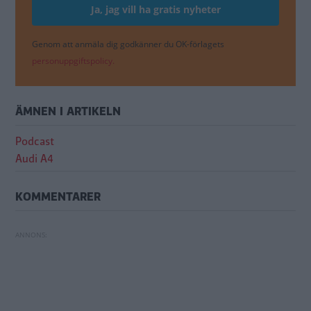
Genom att anmäla dig godkänner du OK-förlagets
personuppgiftspolicy.
ÄMNEN I ARTIKELN
Podcast
Audi A4
KOMMENTARER