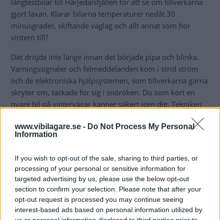
långtestbilar till Härjedalsfjällen för att se om tillverkarna
gjort läxan. Klarar bilarna temperaturer nedåt 30
minusgrader, skiftande väglag och allt annat som hör
vintern till?
Det dröjde inte länge innan det började pipa och blinka.
Varningssignaler och felmeddelanden kom i strid ström
och de elektroniska hjälpsystemen, som tillverkarna gärna
skryter om, tackade för sig i snöröken. Du som kört en
nyare bil på vintervägar känner säkert igen dig. Tekniken
funkar när solen skiner och vägen är torr men knappt alls
www.vibilagare.se -
Do Not Process My Personal
när förhållandena blir tuffare, eller snarare normala för
Information
svensk vinter
If you wish to opt-out of the sale, sharing to third parties, or
”Det dröjde inte länge innan det
processing of your personal or sensitive information for
targeted advertising by us, please use the below opt-out
började pipa och blinka.”
section to confirm your selection. Please note that after your
opt-out request is processed you may continue seeing
interest-based ads based on personal information utilized by
I en av
långtestbilarna
, som ska vara vintertestad i Kina,
us or personal information disclosed to third parties prior to