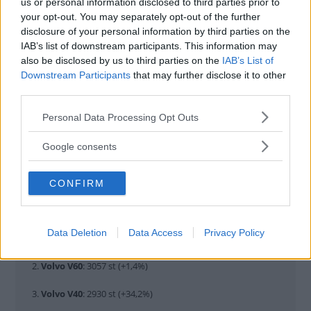
us or personal information disclosed to third parties prior to
your opt-out. You may separately opt-out of the further
disclosure of your personal information by third parties on the
IAB’s list of downstream participants. This information may
also be disclosed by us to third parties on the
IAB’s List of
Downstream Participants
that may further disclose it to other
third parties.
Please note that this website/app uses one or more Google
Personal Data Processing Opt Outs
services and may gather and store information including but
MEST SÅLDA BILMODELLERNA JANUARI-
not limited to your visit or usage behaviour. You may click to
Google consents
MARS 2019:
grant or deny consent to Google and its third-party tags to
use your data for below specified purposes in below Google
(Placering, modell, antal, förändring från 2018)
CONFIRM
consent section.
Data Deletion
Data Access
Privacy Policy
1.
Volkswagen Golf
: 4189 st (+17,1%)
2.
Volvo V60
: 3057 st (+1,4%)
3.
Volvo V40
: 2930 st (+34,2%)