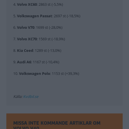
4.
Volvo XC60
: 2863 st (-5,5%)
5.
Volkswagen Passat
: 2697 st (-18,5%)
6.
Volvo V70
: 1699 st (-28,0%)
7.
Volvo XC70
: 1569 st (-18,9%)
8.
Kia Ceed
: 1289 st (-13,0%)
9.
Audi A6
: 1167 st (-10,4%)
10.
Volkswagen Polo
: 1153 st (+39,3%)
Källa:
Kvdbil.se
MISSA INTE KOMMANDE ARTIKLAR OM
VOLVO V40