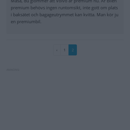
Masa, du glömmer att Volvo är premium nu. Är bilen
premium behövs ingen runtomsikt, inte gott om plats
i baksätet och bagageutrymmet kan kvitta. Man kör ju
en premiumbil.
Paginering
Föregående
‹
Sida
1
Nuvarande
2
sida
sida