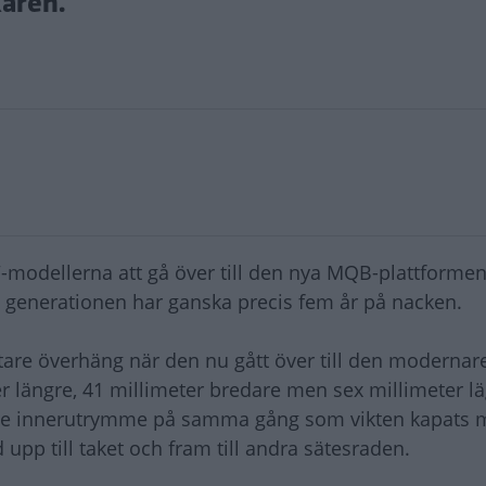
karen.
W-modellerna att gå över till den nya MQB-plattforme
 generationen har ganska precis fem år på nacken.
tare överhäng när den nu gått över till den modernar
r längre, 41 millimeter bredare men sex millimeter lä
sare innerutrymme på samma gång som vikten kapats m
upp till taket och fram till andra sätesraden.