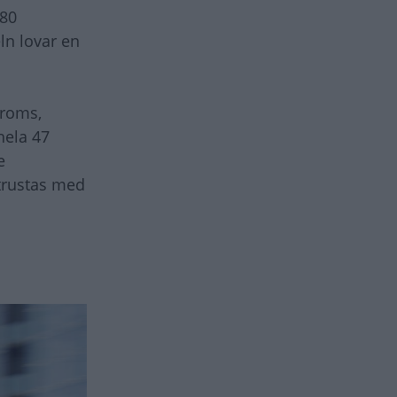
180
ln lovar en
broms,
hela 47
e
utrustas med