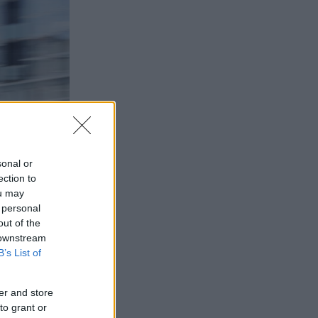
sonal or
ection to
ou may
 personal
out of the
 downstream
B’s List of
er and store
to grant or