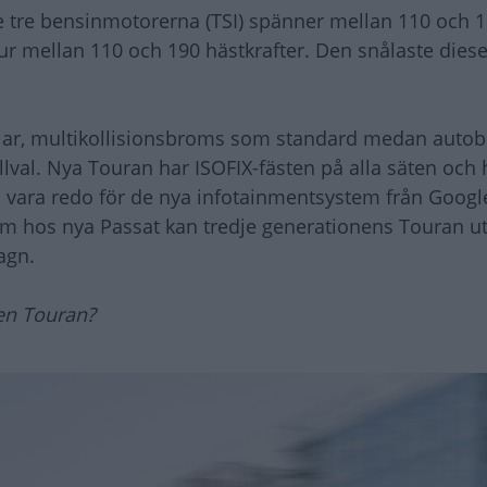
 tre bensinmotorerna (TSI) spänner mellan 110 och 
 tur mellan 110 och 190 hästkrafter. Den snålaste diese
lar, multikollisionsbroms som standard medan auto
illval. Nya Touran har ISOFIX-fästen på alla säten och 
 vara redo för de nya infotainmentsystem från Googl
som hos nya Passat kan tredje generationens Touran 
agn.
en Touran?