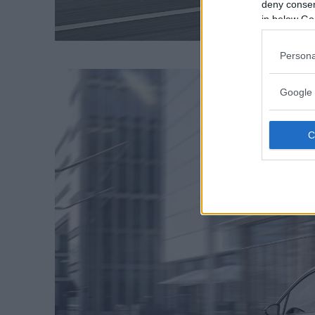
deny consent
in below Go
Persona
Google 