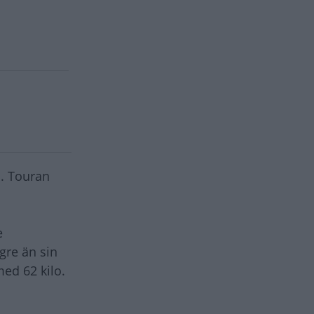
n. Touran
e
gre än sin
ed 62 kilo.