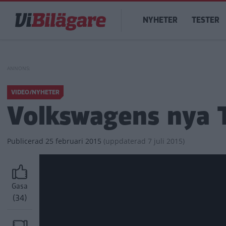
Hoppa
Main
till
NYHETER
TESTER
navigation
huvudinnehåll
VIDEO/NYHETER
Volkswagens nya 
Publicerad
25 februari 2015
(
uppdaterad
7 juli 2015)
Gasa
(34)