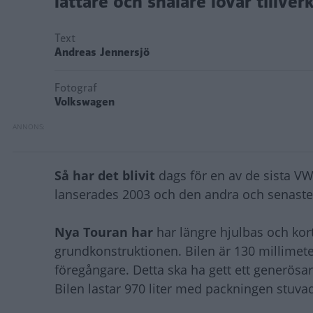
lättare och snålare lovar tillver
Text
Andreas Jennersjö
Fotograf
Volkswagen
Så har det blivit
dags för en av de sista V
lanserades 2003 och den andra och senaste
Nya Touran har
har längre hjulbas och kor
grundkonstruktionen. Bilen är 130 millimete
föregångare. Detta ska ha gett ett generö
Bilen lastar 970 liter med packningen stuvad 