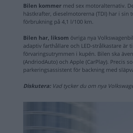
Bilen kommer
med sex motoralternativ. De
hästkrafter, dieselmotorerna (TDI) har i sin
förbrukning på 4,1 l/100 km.
Bilen har, liksom
övriga nya Volkswagenbi
adaptiv farthållare och LED-strålkastare är t
förvaringsutrymmen i kupén. Bilen ska även
(AndriodAuto) och Apple (CarPlay). Precis 
parkeringsassistent för backning med släpv
Diskutera:
Vad tycker du om nya Volkswag