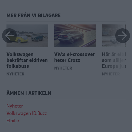
MER FRÅN VI BILÄGARE
Volkswagen
VW:s el-crossover
Här är elbile
bekräftar eldriven
heter Crozz
som säljer bä
folkabuss
Europa just 
NYHETER
NYHETER
NYHETER
ÄMNEN I ARTIKELN
Nyheter
Volkswagen ID.Buzz
Elbilar