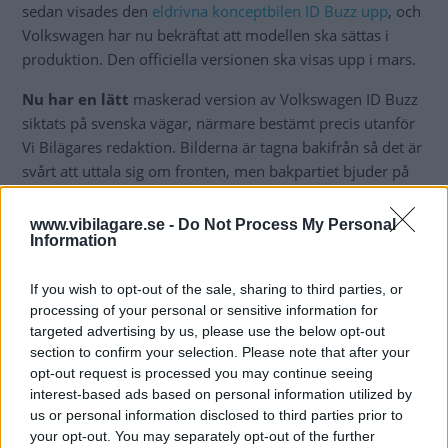
sedan visades den
eldrivna konceptbilen ID Buzz upp
, och
Volkswagen har nu bekräftat att modellen ska sättas i
produktion. Den officiella versionen ska visas upp i mars.
Nu har en lätt
maskerad version av Volkswagen ID Buzz
siktats på svenska vägar, närmare bestämt precis utanför
Vi Bilägares redaktion. Bilderna är tagna bakifrån så det är
svårt att uttala sig om fronten, men bakpartiet bjuder på
minst sagt kantiga linjer för att maximera
innerutrymmena. Baklamporna verkar också ha ändrat
www.vibilagare.se -
Do Not Process My Personal
Information
utseende jämfört med konceptbilen.
De exakta siffrorna för exempelvis batteristorlek, räckvidd
If you wish to opt-out of the sale, sharing to third parties, or
och pris är ännu inte officiella men bilen bygger på VW:s
processing of your personal or sensitive information for
så kallade MEB-plattform som är anpassad för elbilar.
targeted advertising by us, please use the below opt-out
section to confirm your selection. Please note that after your
opt-out request is processed you may continue seeing
interest-based ads based on personal information utilized by
us or personal information disclosed to third parties prior to
your opt-out. You may separately opt-out of the further