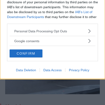
disclosure of your personal information by third parties on the
IAB’s list of downstream participants. This information may
also be disclosed by us to third parties on the
IAB’s List of
Downstream Participants
that may further disclose it to other
third parties.
Please note that this website/app uses one or more Google
Personal Data Processing Opt Outs
services and may gather and store information including but
not limited to your visit or usage behaviour. You may click to
Google consents
grant or deny consent to Google and its third-party tags to
use your data for below specified purposes in below Google
CONFIRM
consent section.
Data Deletion
Data Access
Privacy Policy