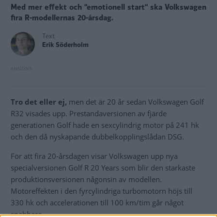
Med mer effekt och ”emotionell start” ska Volkswagen
fira R-modellernas 20-årsdag.
Text
Erik Söderholm
Tro det eller ej,
men det är 20 år sedan Volkswagen Golf
R32 visades upp. Prestandaversionen av fjärde
generationen Golf hade en sexcylindrig motor på 241 hk
och den då nyskapande dubbelkopplingslådan DSG.
För att fira 20-årsdagen visar Volkswagen upp nya
specialversionen Golf R 20 Years som blir den starkaste
produktionsversionen någonsin av modellen.
Motoreffekten i den fyrcylindriga turbomotorn höjs till
330 hk och accelerationen till 100 km/tim går något
snabbare.