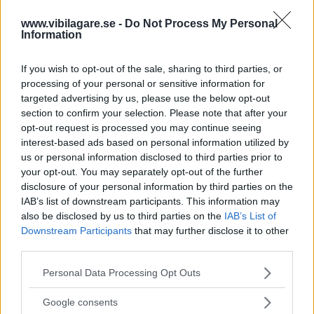
En annan nyhet
är finessen kallad ”Emotional start” som
www.vibilagare.se -
Do Not Process My Personal
Information
varvar upp motorn till 2 500 r/min när den startas upp.
”Det ökar förväntningarna på den typiska R-
If you wish to opt-out of the sale, sharing to third parties, or
körupplevelsen”, hävdar Volkswagen. DSG-lådan växlar
processing of your personal or sensitive information for
dessutom lite snabbare i de kvickaste lägena och några
targeted advertising by us, please use the below opt-out
mindre designförändringar både exteriört och interiört ska
section to confirm your selection. Please note that after your
märka ut specialmodellen.
opt-out request is processed you may continue seeing
interest-based ads based on personal information utilized by
Volkswagen Golf R 20 Years ska bara säljas under ett års
us or personal information disclosed to third parties prior to
tid. Om bilen kommer till Sverige återstår att se.
your opt-out. You may separately opt-out of the further
disclosure of your personal information by third parties on the
IAB’s list of downstream participants. This information may
also be disclosed by us to third parties on the
IAB’s List of
Downstream Participants
that may further disclose it to other
third parties.
Please note that this website/app uses one or more Google
Personal Data Processing Opt Outs
services and may gather and store information including but
not limited to your visit or usage behaviour. You may click to
Google consents
grant or deny consent to Google and its third-party tags to