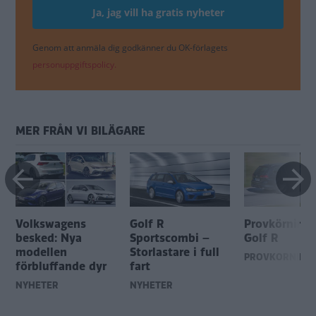
Genom att anmäla dig godkänner du OK-förlagets
personuppgiftspolicy.
MER FRÅN VI BILÄGARE
Volkswagens
Golf R
Provkörning
besked: Nya
Sportscombi –
Golf R
modellen
Storlastare i full
PROVKÖRNING
förbluffande dyr
fart
NYHETER
NYHETER