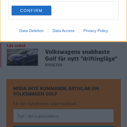
use your data for below specified purposes in below Google
CONFIRM
consent section.
Data Deletion
Data Access
Privacy Policy
Läs också
Volkswagens snabbaste
Golf får nytt ”driftingläge”
NYHETER
MISSA INTE KOMMANDE ARTIKLAR OM
VOLKSWAGEN GOLF
Få vårt nyhetsbrev utan kostnad