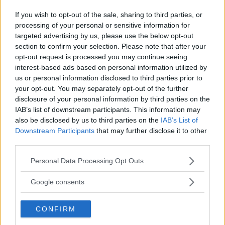
Volkswagen ID.Unyx gråimporteras från Kina till Ukraina i stor skala – den
mest sålda VW-modellen i år.
If you wish to opt-out of the sale, sharing to third parties, or
processing of your personal or sensitive information for
Trots att Kina indirekt stödjer Ryssland i kriget väljer
targeted advertising by us, please use the below opt-out
många ukrainska bilköpare en kinesisk bil. Men en
section to confirm your selection. Please note that after your
gråimporterad Volkswagen är överraskningen nummer
opt-out request is processed you may continue seeing
ett.
interest-based ads based on personal information utilized by
us or personal information disclosed to third parties prior to
Text
your opt-out. You may separately opt-out of the further
Nils Svärd
disclosure of your personal information by third parties on the
IAB’s list of downstream participants. This information may
also be disclosed by us to third parties on the
IAB’s List of
Fotograf
Downstream Participants
that may further disclose it to other
Volkswagen
third parties.
Please note that this website/app uses one or more Google
Personal Data Processing Opt Outs
services and may gather and store information including but
not limited to your visit or usage behaviour. You may click to
Google consents
grant or deny consent to Google and its third-party tags to
Det här är en låst artikel.
Logga in
för
use your data for below specified purposes in below Google
att fortsätta läsa.
CONFIRM
consent section.