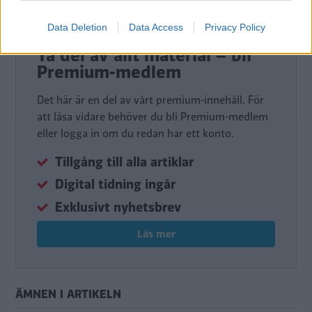
Data Deletion
Data Access
Privacy Policy
DIGITAL PRENUMERATION
Ta del av allt material – bli
Premium-medlem
Det här är en del av vårt premium-innehåll. För
att läsa vidare behöver du bli Premium-medlem
eller logga in om du redan har ett konto.
Tillgång till alla artiklar
Digital tidning ingår
Exklusivt nyhetsbrev
Läs mer
ÄMNEN I ARTIKELN