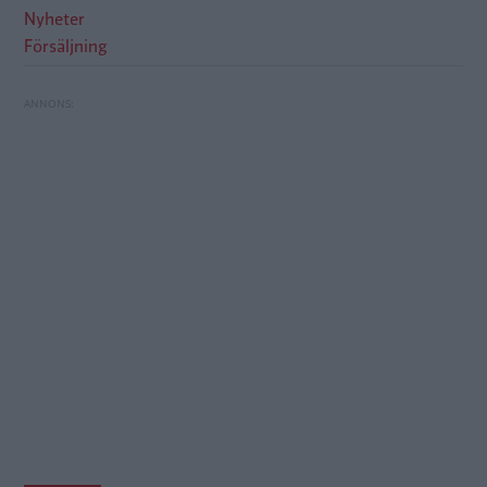
Nyheter
Försäljning
Trots löftet: BMW börjar visa reklam i bilens
Ukraina faller för kinesiska elbilar
skärm