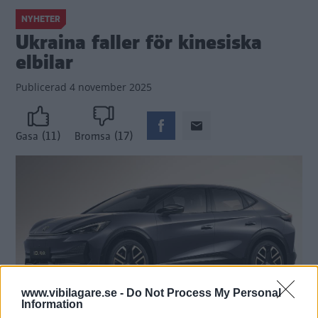
NYHETER
Ukraina faller för kinesiska
elbilar
Publicerad
4 november 2025
(11)
(17)
Gasa
Bromsa
www.vibilagare.se -
Do Not Process My Personal
Information