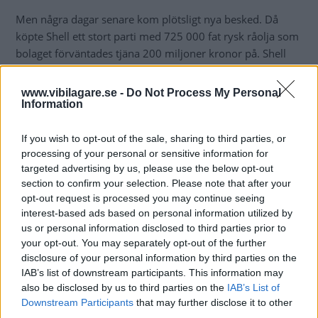
Men några dagar senare kom plötsligt nya besked. Då
köpte Shell ett stort parti med 725 000 fat rysk råolja som
bolaget förväntades tjäna 200 miljoner kronor på. Shell
uppgav att vissa köp är ”nödvändiga” för att produktionen
på vissa raffinaderier och andra anläggningar ska kunna
www.vibilagare.se -
Do Not Process My Personal
fortsätta, men att företaget ändå försöker fasa ut den
Information
ryska råoljan.
If you wish to opt-out of the sale, sharing to third parties, or
Kritikstorm
processing of your personal or sensitive information for
targeted advertising by us, please use the below opt-out
Kritiken lät inte
vänta på sig. Ukrainas utrikesminister
section to confirm your selection. Please note that after your
Dmytro Kuleba frågade Shell på Twitter om inte ”rysk olja
opt-out request is processed you may continue seeing
luktar ukrainskt blod för er?”.
interest-based ads based on personal information utilized by
us or personal information disclosed to third parties prior to
På lördagkvällen försvarade Shell beslutet i ett
uttalande
.
your opt-out. You may separately opt-out of the further
Att hitta alternativa källor görs inte över en natt, hävdar
disclosure of your personal information by third parties on the
IAB’s list of downstream participants. This information may
bolaget.
also be disclosed by us to third parties on the
IAB’s List of
”För att vara tydliga: Utan en oavbruten tillgång till råolja
Downstream Participants
that may further disclose it to other
third parties.