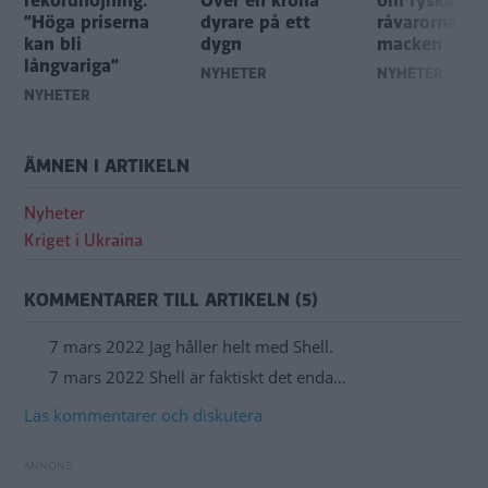
rekordhöjning:
Över en krona
om ryska
”Höga priserna
dyrare på ett
råvarorna på
kan bli
dygn
macken
långvariga”
NYHETER
NYHETER
NYHETER
ÄMNEN I ARTIKELN
Nyheter
Kriget i Ukraina
KOMMENTARER TILL ARTIKELN (5)
7 mars 2022 Jag håller helt med Shell.
7 mars 2022 Shell är faktiskt det enda…
Läs kommentarer och diskutera