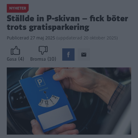
NYHETER
Ställde in P-skivan – fick böter
trots gratisparkering
Publicerad
27 maj 2025
(
uppdaterad
20 oktober 2025)
(4)
(10)
Gasa
Bromsa