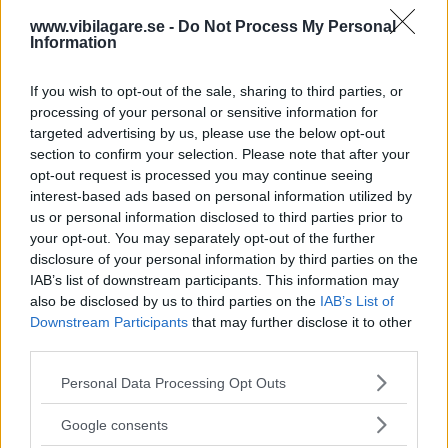
reglerna ska P-skivan ställas in på det klockslag då
www.vibilagare.se -
Do Not Process My Personal
parkeringstiden börjar gälla – i det här fallet mellan
Information
klockan 9 och 18 på vardagar.
If you wish to opt-out of the sale, sharing to third parties, or
– För mig finns det ingen rimlig anledning att bötfälla. P-
processing of your personal or sensitive information for
skivans reglering är ju till för att jag inte ska stå där för
targeted advertising by us, please use the below opt-out
länge, mer än två timmar. Den enda som förlorar på att
section to confirm your selection. Please note that after your
ställa tiden en halvtimme innan är jag själv, eftersom jag
opt-out request is processed you may continue seeing
då fick mindre tid att parkera, säger Bert-Ola Jönsson till
interest-based ads based on personal information utilized by
us or personal information disclosed to third parties prior to
Skånska Dagbladet.
your opt-out. You may separately opt-out of the further
disclosure of your personal information by third parties on the
Han betalade
böterna men vänder sig mot principen.
IAB’s list of downstream participants. This information may
Han menar att sunt förnuft bör få råda – något han anser
also be disclosed by us to third parties on the
IAB’s List of
saknas i det här fallet.
Downstream Participants
that may further disclose it to other
third parties.
Enligt Höörs kommun har parkeringsvakterna i uppdrag
att kontrollera P-skivor.
Please note that this website/app uses one or more Google
Personal Data Processing Opt Outs
services and may gather and store information including but
Trafikförordningen säger att om ett fordon har parkerats
not limited to your visit or usage behaviour. You may click to
Google consents
innan en tidsbegränsning börjar, ska klockslaget för
grant or deny consent to Google and its third-party tags to