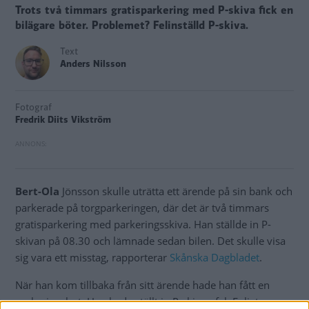
Trots två timmars gratisparkering med P-skiva fick en
bilägare böter. Problemet? Felinställd P-skiva.
Text
Anders Nilsson
Fotograf
Fredrik Diits Vikström
Bert-Ola
Jönsson skulle uträtta ett ärende på sin bank och
parkerade på torgparkeringen, där det är två timmars
gratisparkering med parkeringsskiva. Han ställde in P-
skivan på 08.30 och lämnade sedan bilen. Det skulle visa
sig vara ett misstag, rapporterar
Skånska Dagbladet
.
När han kom tillbaka från sitt ärende hade han fått en
parkeringsbot. Han hade ställt in P-skivan fel. Enligt