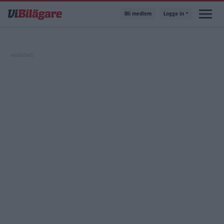
Hoppa
Bli medlem
Logga in
till
huvudinnehåll