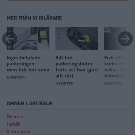
MER FRÅN VI BILÄGARE
Inger betalade
Bill fick
Fick tillbaka
parkeringen –
parkeringsböter –
körkortet – 
men fick bot ändå
trots att han gjort
nekas tyngre
allt rätt
behörigheter
NYHETER
NYHETER
NYHETER
ÄMNEN I ARTIKELN
Nyheter
Juridik
Bilekonomi