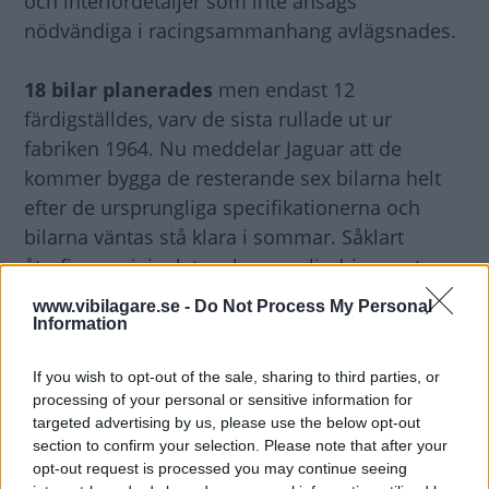
och interiördetaljer som inte ansågs
nödvändiga i racingsammanhang avlägsnades.
18 bilar planerades
men endast 12
färdigställdes, varv de sista rullade ut ur
fabriken 1964. Nu meddelar Jaguar att de
kommer bygga de resterande sex bilarna helt
efter de ursprungliga specifikationerna och
bilarna väntas stå klara i sommar. Såklart
återfinns originalets raka sexcylindriga motor
på 3,8 liter under den långa huven.
www.vibilagare.se -
Do Not Process My Personal
Information
Enligt Jaguar
är det troligtvis ingen brist på
If you wish to opt-out of the sale, sharing to third parties, or
potentiella kunder för de nytillverkade bilarna
processing of your personal or sensitive information for
bland samlare och vurmare för historisk
targeted advertising by us, please use the below opt-out
racing. Av de bilar som tillverkades för 50 år
section to confirm your selection. Please note that after your
sedan uppskattas elva fortfarande vara i livet.
opt-out request is processed you may continue seeing