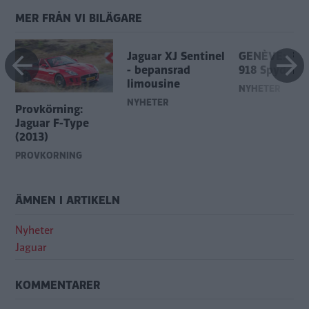
MER FRÅN VI BILÄGARE
Jaguar XJ Sentinel
GENÈVE: Por
- bepansrad
918 Spyder
limousine
NYHETER
NYHETER
Provkörning:
Jaguar F-Type
(2013)
PROVKÖRNING
ÄMNEN I ARTIKELN
Nyheter
Jaguar
KOMMENTARER