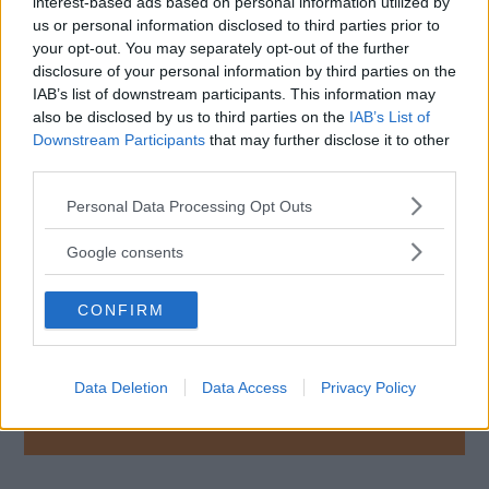
interest-based ads based on personal information utilized by
us or personal information disclosed to third parties prior to
Diskutera:
Vilken gammal sportbil skulle du
your opt-out. You may separately opt-out of the further
vilja se i produktion igen?
disclosure of your personal information by third parties on the
IAB’s list of downstream participants. This information may
also be disclosed by us to third parties on the
IAB’s List of
Downstream Participants
that may further disclose it to other
third parties.
MISSA INTE KOMMANDE ARTIKLAR OM
JAGUAR
Please note that this website/app uses one or more Google
Personal Data Processing Opt Outs
Få vårt nyhetsbrev utan kostnad
services and may gather and store information including but
not limited to your visit or usage behaviour. You may click to
Google consents
grant or deny consent to Google and its third-party tags to
use your data for below specified purposes in below Google
CONFIRM
consent section.
Data Deletion
Data Access
Privacy Policy
Genom att anmäla dig godkänner du OK-förlagets
personuppgiftspolicy.