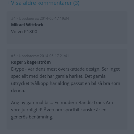
+ Visa äldre kommentarer (3)
#4 • Uppdaterat: 2014-05-17 19:34
Mikael Wittlock
Volvo P1800
#5 • Uppdaterat: 2014-05-17 21:41
Roger Skagerström
E-type - världens mest överskattade design. Ser inget
speciellt med det här gamla härket. Det gamla
uttrycket tvålkopp har aldrig passat en bil så bra som
denna.
Ang ny gammal bil... En modern Bandit-Trans Am
vore ju roligt :P Även om sportbil kanske är en
generös benämning.