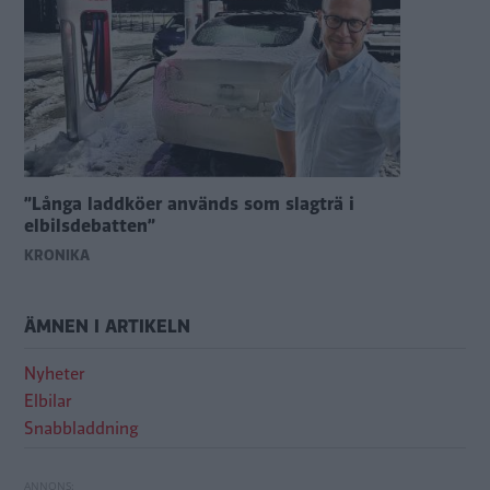
”Långa laddköer används som slagträ i
elbilsdebatten”
KRÖNIKA
ÄMNEN I ARTIKELN
Nyheter
Elbilar
Snabbladdning