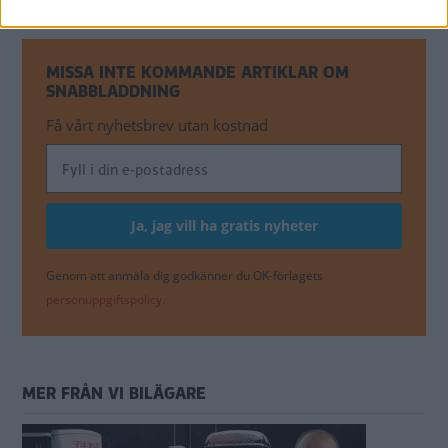
MISSA INTE KOMMANDE ARTIKLAR OM
SNABBLADDNING
Få vårt nyhetsbrev utan kostnad
Genom att anmäla dig godkänner du OK-förlagets
personuppgiftspolicy.
MER FRÅN VI BILÄGARE