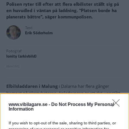
Polisen ryter till efter att flera elbilister ställt sig på
en huvudled i väntan på laddning. ”Platsen borde ha
planerats bättre”, säger kommunpolisen.
Text
Erik Söderholm
Fotograf
Ionity (arkivbild)
Elbilsladdaren i Malung
i Dalarna har flera gånger
hamnat på riksnyheterna. Anledningen är att det uppstått
långa laddköer för elbilar
under sportlovsveckorna.
www.vibilagare.se -
Do Not Process My Personal
Information
Kön till Ionitys snabbladdare har vid vissa tillfällen sträckt
sig ända ut till E45:an som går genom samhället. Eftersom
If you wish to opt-out of the sale, sharing to third parties, or
det är en huvudled är det tillåtet att stanna om det kan