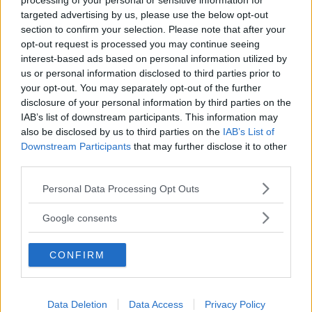
processing of your personal or sensitive information for
göras utan att utgöra ett hinder för andra bilister, men inte
targeted advertising by us, please use the below opt-out
att parkera. Bilförarna ställde sig delvis på trottoaren,
section to confirm your selection. Please note that after your
skriver
Falu-Kuriren
.
opt-out request is processed you may continue seeing
interest-based ads based on personal information utilized by
– Det är naturligtvis inte bra att man som bilist agerar på
us or personal information disclosed to third parties prior to
det här sättet i trafiken, säger Christina Hjorth,
your opt-out. You may separately opt-out of the further
samhällsplanerare på Trafikverket, till tidningen.
disclosure of your personal information by third parties on the
IAB’s list of downstream participants. This information may
Polisen ansvarar
för att övervaka trafiken och en patrull
also be disclosed by us to third parties on the
IAB’s List of
åkte till platsen när kön var som längst. Men eftersom det
Downstream Participants
that may further disclose it to other
third parties.
inte fanns någonstans att hänvisa bilisterna gjordes
ingenting.
Please note that this website/app uses one or more Google
Personal Data Processing Opt Outs
services and may gather and store information including but
Inte heller Trafikverket kan göra något åt saken, enligt
not limited to your visit or usage behaviour. You may click to
Google consents
Christina Hjorth.
grant or deny consent to Google and its third-party tags to
use your data for below specified purposes in below Google
– Det här är en illa vald plats för laddstationerna, som
CONFIRM
consent section.
borde ha planerats bättre. Det som hände nu i helgen
kommer hända igen som strukturen på platsen ser ut nu,
säger kommunpolisen Rickard Sandbäck till Falu-Kuriren.
Data Deletion
Data Access
Privacy Policy