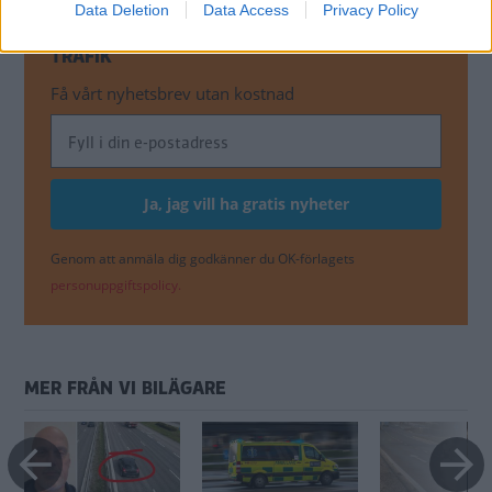
Data Deletion
Data Access
Privacy Policy
MISSA INTE KOMMANDE ARTIKLAR OM
TRAFIK
Få vårt nyhetsbrev utan kostnad
Genom att anmäla dig godkänner du OK-förlagets
personuppgiftspolicy.
MER FRÅN VI BILÄGARE