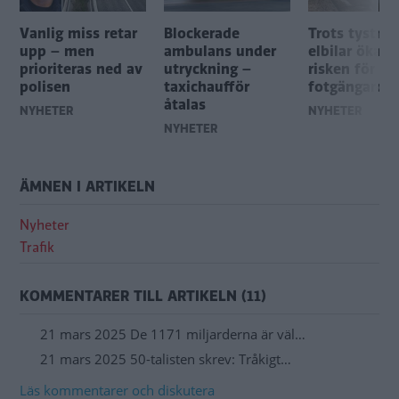
Vanlig miss retar
Blockerade
Trots tystna
upp – men
ambulans under
elbilar ökar 
prioriteras ned av
utryckning –
risken för
polisen
taxichaufför
fotgängaroly
åtalas
NYHETER
NYHETER
NYHETER
ÄMNEN I ARTIKELN
Nyheter
Trafik
KOMMENTARER TILL ARTIKELN (11)
21 mars 2025 De 1171 miljarderna är väl…
21 mars 2025 50-talisten skrev: Tråkigt…
Läs kommentarer och diskutera