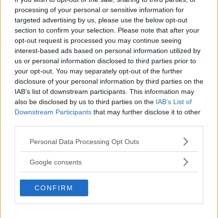
anslag.
processing of your personal or sensitive information for
targeted advertising by us, please use the below opt-out
Senast den sista september i år ska
Trafikverket
ha ett
section to confirm your selection. Please note that after your
detaljerat förslag på hur 1 171 miljarder (en ökning med
opt-out request is processed you may continue seeing
21 procent) ska användas fram till 2037.
interest-based ads based on personal information utilized by
us or personal information disclosed to third parties prior to
Miljöpartiet menar att regeringen har slutat styra
your opt-out. You may separately opt-out of the further
trafikpolitiken och överger Sveriges tågresenärer.
disclosure of your personal information by third parties on the
Socialdemokraterna menar i stället att inflationen bidrar
IAB’s list of downstream participants. This information may
also be disclosed by us to third parties on the
IAB’s List of
till att satsningarna snarare är en nedskärning i
Downstream Participants
that may further disclose it to other
järnvägsunderhållet, rapporterar
DN
.
third parties.
– Transportsystemet ska vara robust och effektivt och
Please note that this website/app uses one or more Google
Personal Data Processing Opt Outs
varje trafikslags fördelar ska utnyttjas på bästa sätt.
services and may gather and store information including but
Regeringen satsar stort på underhåll av vägar och
not limited to your visit or usage behaviour. You may click to
Google consents
järnvägar, men också på nya investeringar, säger
grant or deny consent to Google and its third-party tags to
infrastruktur- och bostadsminister Andreas Carlson (KD), i
use your data for below specified purposes in below Google
CONFIRM
consent section.
ett pressmeddelande.