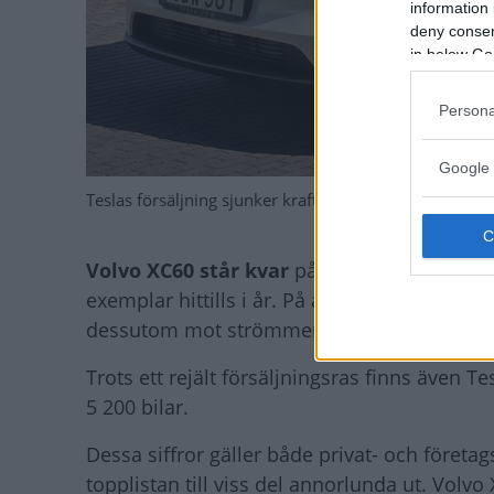
information 
deny consent
in below Go
Persona
Google 
Teslas försäljning sjunker kraftigt, men Model Y ligger
Volvo XC60 står kvar
på prispallen som Sve
exemplar hittills i år. På andra plats komm
dessutom mot strömmen med ökad försäljnin
Trots ett rejält försäljningsras finns även
5 200 bilar.
Dessa siffror gäller både privat- och företag
topplistan till viss del annorlunda ut. Vol