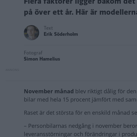
Flera faktorer ligger bakom det 
på över ett år. Här är modelle
Text
Erik Söderholm
Fotograf
Simon Hamelius
November månad
blev riktigt dålig för d
bilar med hela 15 procent jämfört med samma
Raset är det största för en enskild månad s
– Personbilarnas nedgång i november beror 
leveransstörningar och förändringar i prod