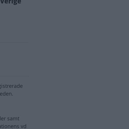
Sverige
gistrerade
weden.
der samt
ationens vd