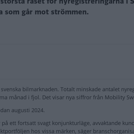
största raset för nyregistreringarna i 
rna som går mot strömmen.
en svenska bilmarknaden. Totalt minskade antalet nyre
 månad i fjol. Det visar nya siffror från Mobility S
edan augusti 2024.
på ett fortsatt svagt konjunkturläge, avvaktande kun
uktportföljen hos vissa märken, säger branschorganis