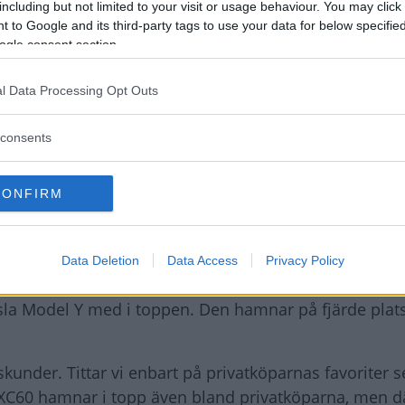
including but not limited to your visit or usage behaviour. You may click 
 to Google and its third-party tags to use your data for below specifi
ogle consent section.
l Data Processing Opt Outs
consents
 ändå på fjärde plats totalt sett. Foto: Simon Hamelius
CONFIRM
riges populäraste nya bil med över 16 000 registrera
er Volvo EX40/XC40 med drygt 9 500 bilar. Båda dessa 
Data Deletion
Data Access
Privacy Policy
g, vilket även gäller Volkswagen ID.7.
 Tesla Model Y med i toppen. Den hamnar på fjärde pla
skunder. Tittar vi enbart på privatköparnas favoriter s
vo XC60 hamnar i topp även bland privatköparna, men dä