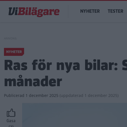
Hoppa
Main
till
NYHETER
TESTER
navigation
huvudinnehåll
NYHETER
Ras för nya bilar:
månader
Publicerad
1 december 2025
(
uppdaterad
1 december 2025)
Gasa