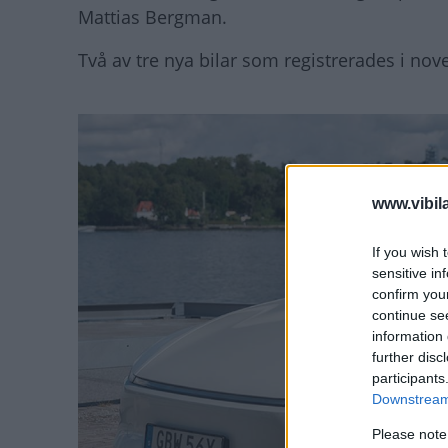
Mattias Bergman.
Två av tre nya bilar som registrerades i nov
www.vibil
If you wish 
sensitive in
confirm you
continue se
information 
further disc
participants
Downstream 
Please note