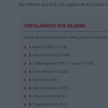
det elbilen Kia EV3 och utgående Kia Ceed s
POPULÄRASTE NYA BILARNA
Antal nyregistrerade bilar under januari–november
1.
Volvo XC60 (16 418)
2.
Volvo EX/XC40 (9 504)
3.
Volkswagen ID.7/ID.7 Tourer (7 438)
4.
Tesla Model Y (5 220)
5.
Kia EV3 (5 001)
6.
Skoda Kodiaq (4 821)
7.
Volvo EX30 (4 453)
8.
Toyota RAV4 (4 451)