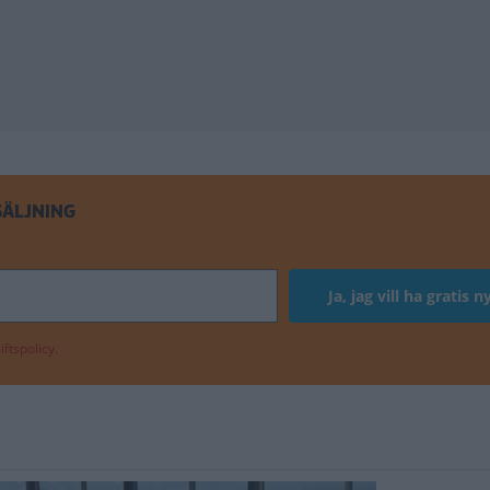
SÄLJNING
ftspolicy.