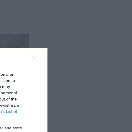
sonal or
ection to
ou may
 personal
out of the
 downstream
B’s List of
er and store