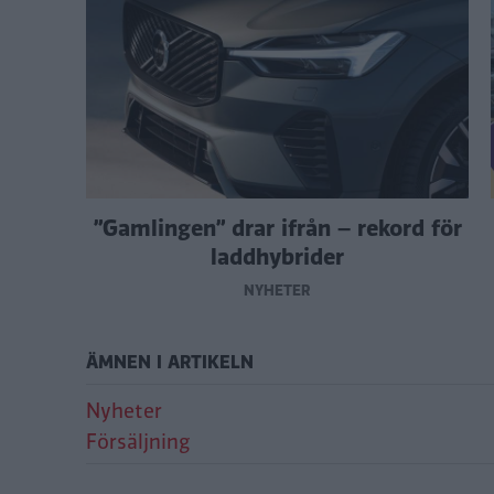
”Gamlingen” drar ifrån – rekord för
laddhybrider
NYHETER
ÄMNEN I ARTIKELN
Nyheter
Försäljning