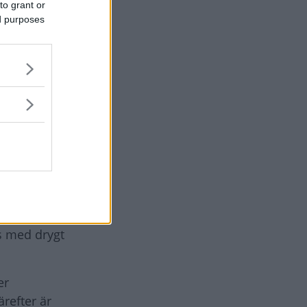
to grant or
ed purposes
de
går
ts med drygt
er
refter är