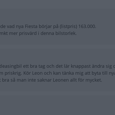
e vad nya Fiesta börjar på (listpris) 163.000.
t mkt mer prisvärd i denna bilstorlek.
atleasingbil ett bra tag och det lär knappast ändra sig 
priskrig. Kör Leon och kan tänka mig att byta till nya
t bra så man inte saknar Leonen allt för mycket.