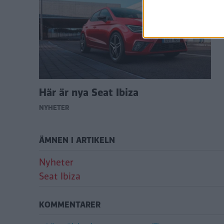
Här är nya Seat Ibiza
NYHETER
ÄMNEN I ARTIKELN
Nyheter
Seat Ibiza
KOMMENTARER