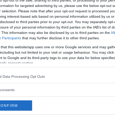
to opt-out of the sale, sharing to third parties, or processing of your per
formation for targeted advertising by us, please use the below opt-out s
r selection. Please note that after your opt-out request is processed y
eing interest-based ads based on personal information utilized by us or
disclosed to third parties prior to your opt-out. You may separately opt-
losure of your personal information by third parties on the IAB’s list of
. This information may also be disclosed by us to third parties on the
IA
Participants
that may further disclose it to other third parties.
IBIZA
 that this website/app uses one or more Google services and may gath
including but not limited to your visit or usage behaviour. You may click 
 to Google and its third-party tags to use your data for below specifi
ogle consent section.
l Data Processing Opt Outs
ftspolicy.
consents
CONFIRM