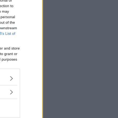
sonal or
ection to
ou may
 personal
out of the
 downstream
B’s List of
er and store
to grant or
ed purposes