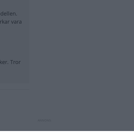
dellen.
rkar vara
ker. Tror