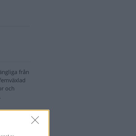
ängliga från
 femväxlad
or och
.
r: MQB A0.
ter bredare
kat med 30