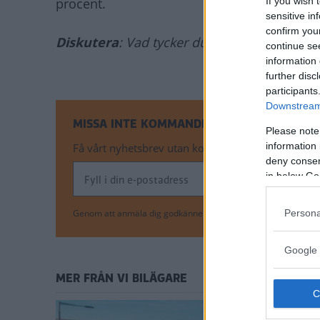
If you wish 
procent.
sensitive in
confirm you
Diskutera
: Vad tycker du om Seat Ibiza?
continue se
information 
further disc
participants
Downstream 
MISSA INTE KOMMANDE ARTIKLAR OM SEAT 
Please note
information 
Få vårt nyhetsbrev utan kostnad
deny consent
in below Go
Persona
Genom att anmäla dig godkänner du OK-förlagets
personuppgi
Google 
MER FRÅN VI BILÄGARE