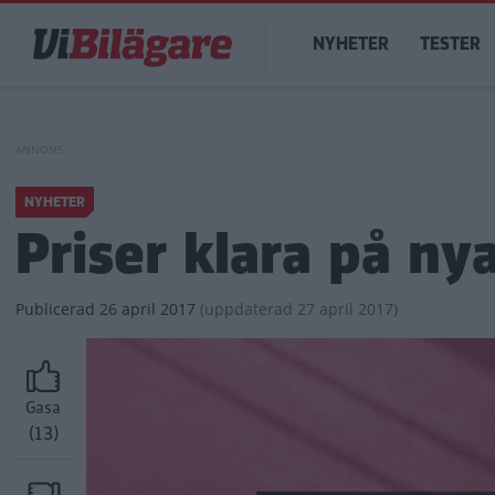
Hoppa
Main
till
NYHETER
TESTER
navigation
huvudinnehåll
NYHETER
Priser klara på nya
Publicerad
26 april 2017
(
uppdaterad
27 april 2017)
Gasa
(13)