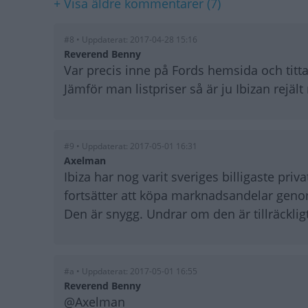
+ Visa äldre kommentarer (7)
#8 • Uppdaterat: 2017-04-28 15:16
Reverend Benny
Var precis inne på Fords hemsida och tittad
Jämför man listpriser så är ju Ibizan rejäl
#9 • Uppdaterat: 2017-05-01 16:31
Axelman
Ibiza har nog varit sveriges billigaste priv
fortsätter att köpa marknadsandelar genom 
Den är snygg. Undrar om den är tillräcklig
#a • Uppdaterat: 2017-05-01 16:55
Reverend Benny
@Axelman