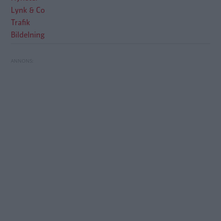
Lynk & Co
Trafik
Bildelning
Polisen kan stoppa ”oskyldiga” bildelare – helt
Toyota byter batteriteknik i hybridbilarna