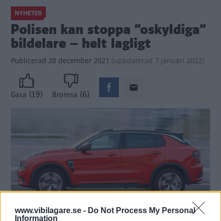
NYHETER
Polisen kan stoppa ”oskyldiga”
bildelare – helt lagligt
Publicerad
20 december 2021
(
uppdaterad
7 januari 2022)
(19)
(6)
Gasa
Bromsa
www.vibilagare.se -
Do Not Process My Personal
Information