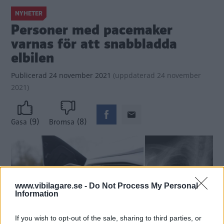
NYHETER
Personer med pacemaker
varnas för att snabbladda
elbilen
Publicerad
24 november 2021
(
uppdaterad
24 november
2021)
(9)
(8)
Gasa
Bromsa
www.vibilagare.se -
Do Not Process My Personal
Information
If you wish to opt-out of the sale, sharing to third parties, or