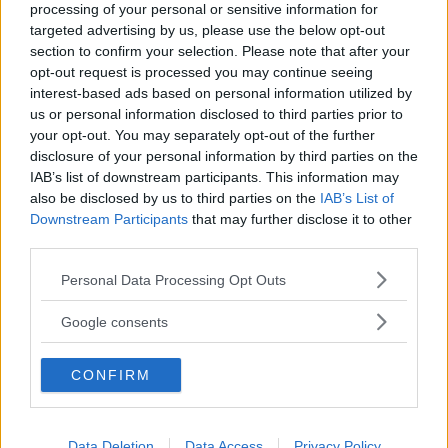
processing of your personal or sensitive information for
targeted advertising by us, please use the below opt-out
section to confirm your selection. Please note that after your
50 000 svenskar som fått en pacemaker inopererad
opt-out request is processed you may continue seeing
ska se upp när de laddar sin elbil med hög effekt. Men
interest-based ads based on personal information utilized by
att sitta i bilen verkar inte alls vara lika riskfyllt.
us or personal information disclosed to third parties prior to
your opt-out. You may separately opt-out of the further
Text
disclosure of your personal information by third parties on the
Erik Söderholm
IAB’s list of downstream participants. This information may
also be disclosed by us to third parties on the
IAB’s List of
Downstream Participants
that may further disclose it to other
third parties.
Please note that this website/app uses one or more Google
Personal Data Processing Opt Outs
services and may gather and store information including but
Det här är en låst artikel.
Logga in
för
not limited to your visit or usage behaviour. You may click to
Google consents
att fortsätta läsa.
grant or deny consent to Google and its third-party tags to
use your data for below specified purposes in below Google
CONFIRM
consent section.
DIGITAL PRENUMERATION
Ta del av allt material – bli
Data Deletion
Data Access
Privacy Policy