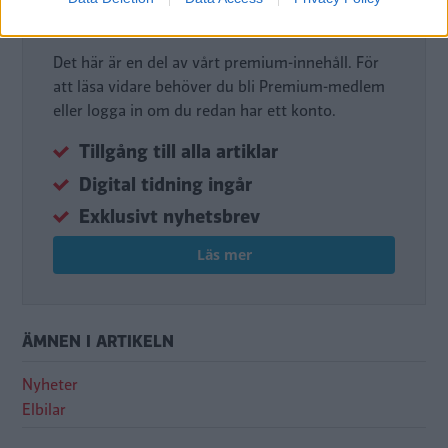
Premium-medlem
Det här är en del av vårt premium-innehåll. För
att läsa vidare behöver du bli Premium-medlem
eller logga in om du redan har ett konto.
Tillgång till alla artiklar
Digital tidning ingår
Exklusivt nyhetsbrev
Läs mer
ÄMNEN I ARTIKELN
Nyheter
Elbilar