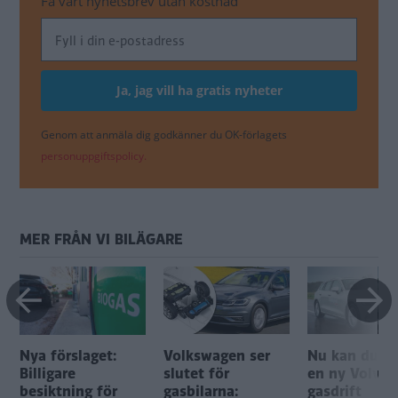
Få vårt nyhetsbrev utan kostnad
Genom att anmäla dig godkänner du OK-förlagets
personuppgiftspolicy.
MER FRÅN VI BILÄGARE
Nya förslaget:
Volkswagen ser
Nu kan du k
Billigare
slutet för
en ny Volvo
besiktning för
gasbilarna:
gasdrift