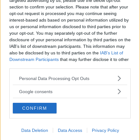
targeted advertising by us, please use the below opt-out
section to confirm your selection. Please note that after your
opt-out request is processed you may continue seeing
interest-based ads based on personal information utilized by
us or personal information disclosed to third parties prior to
your opt-out. You may separately opt-out of the further
disclosure of your personal information by third parties on the
IAB’s list of downstream participants. This information may
also be disclosed by us to third parties on the
IAB’s List of
Downstream Participants
that may further disclose it to other
third parties.
”Vi har sökt efter kompensationen i både höständringsbudgeten och
Please note that this website/app uses one or more Google
budgetpropositionen men hittar ingenting om det”, säger Ellenor Grundfel på
Personal Data Processing Opt Outs
services and may gather and store information including but
branschorganisationen Energigas Sverige. Foto: Energigas Sverige
not limited to your visit or usage behaviour. You may click to
Google consents
grant or deny consent to Google and its third-party tags to
Finns inte i budgeten
use your data for below specified purposes in below Google
CONFIRM
consent section.
Inte heller
branschorganisationen Energigas Sverige har
fått några klara besked i frågan. Kompensationen nämns
Data Deletion
Data Access
Privacy Policy
varken i höständringsbudgeten eller budgetpropositionen
för nästa år. Som det ser ut nu är dock stödet inte officiellt