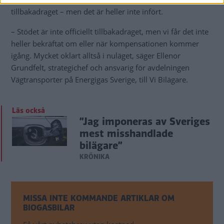
tillbakadraget – men det är heller inte infört.
– Stödet är inte officiellt tillbakadraget, men vi får det inte
heller bekräftat om eller när kompensationen kommer
igång. Mycket oklart alltså i nuläget, säger Ellenor
Grundfelt, strategichef och ansvarig för avdelningen
Vägtransporter på Energigas Sverige, till Vi Bilägare.
Läs också
”Jag imponeras av Sveriges
mest misshandlade
bilägare”
KRÖNIKA
MISSA INTE KOMMANDE ARTIKLAR OM
BIOGASBILAR