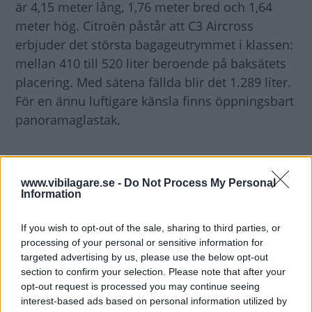
är 4,15 meter lång, 1,76 meter bred och 1,64
meter hög. Citroën påstår att C3 Aircross
erbjuder det största bagageutrymmet i klassen:
mellan 410 till 520 liter beroende på baksätets
placering. Med sätena fällda blir det 1.289 liter.
För en ännu luftigare känsla finns öppningsbart
panoramaglastak.
www.vibilagare.se -
Do Not Process My Personal
Information
If you wish to opt-out of the sale, sharing to third parties, or
processing of your personal or sensitive information for
targeted advertising by us, please use the below opt-out
section to confirm your selection. Please note that after your
opt-out request is processed you may continue seeing
interest-based ads based on personal information utilized by