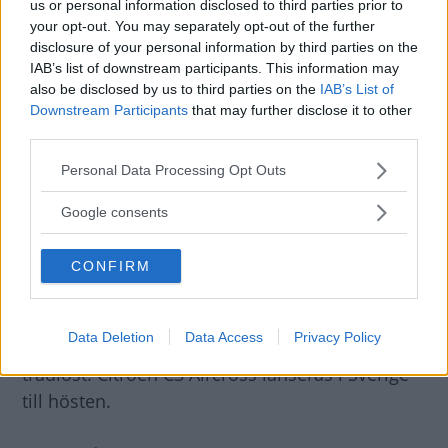
us or personal information disclosed to third parties prior to
your opt-out. You may separately opt-out of the further
Instegsmotorn är
manuellt växlade
disclosure of your personal information by third parties on the
IAB’s list of downstream participants. This information may
bensinaren PureTech 82. Med samma
also be disclosed by us to third parties on the
IAB’s List of
drivmedel finns också PureTech 110 med
Downstream Participants
that may further disclose it to other
manuell eller automatisk växellåda. Dieslarna
third parties.
är manuellt växlade BlueHDi 100 och BlueHDi
Please note that this website/app uses one or more Google
Personal Data Processing Opt Outs
120. Terrängförmågan förstärks med Grip
services and may gather and store information including but
not limited to your visit or usage behaviour. You may click to
Control och Hill Assist Descent-system. Det
Google consents
grant or deny consent to Google and its third-party tags to
finns autobroms, backkamera, trötthetsvarnare,
use your data for below specified purposes in below Google
avåkningsvarnare och skyltavläsning.
CONFIRM
consent section.
Infotainmentsystemet sköts via en 7-tums
pekskärm och har stöd för Android Auto, Apple
Data Deletion
Data Access
Privacy Policy
CarPlay och MirrorLink. Mobilen kan laddas
trådlöst. Citroën C3 Aircross lanseras i Sverige
till hösten.