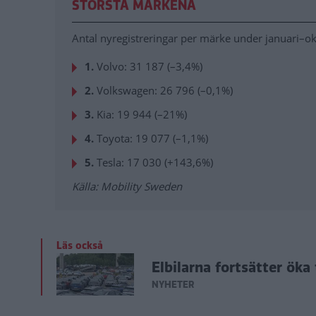
STÖRSTA MÄRKENA
Antal nyregistreringar per märke under januari–o
1.
Volvo: 31 187 (–3,4%)
2.
Volkswagen: 26 796 (–0,1%)
3.
Kia: 19 944 (–21%)
4.
Toyota: 19 077 (–1,1%)
5.
Tesla: 17 030 (+143,6%)
Källa: Mobility Sweden
Läs också
Elbilarna fortsätter öka
NYHETER