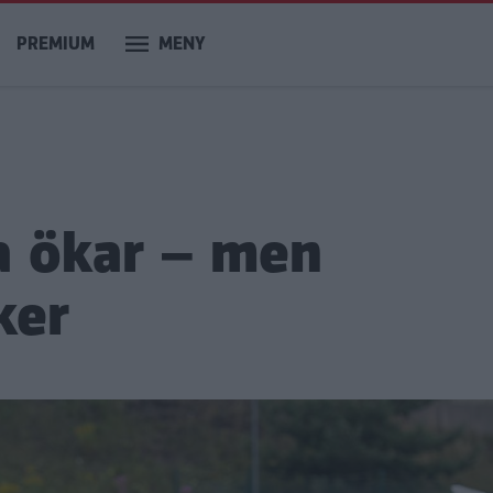
PREMIUM
MENY
a ökar – men
ker