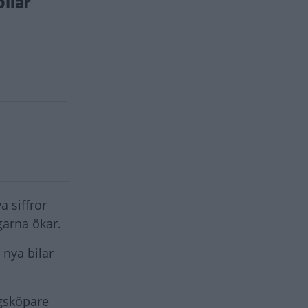
ilar
a siffror
garna ökar.
 nya bilar
agsköpare