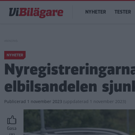
Hoppa
Main
till
NYHETER
TESTER
navigation
huvudinnehåll
NYHETER
Nyregistreringarn
elbilsandelen sjun
Publicerad
1 november 2023
(
uppdaterad
1 november 2023)
Gasa