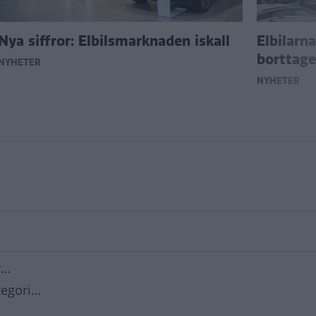
Nya siffror: Elbilsmarknaden iskall
Elbilarna
borttag
NYHETER
NYHETER
y…
tegori…