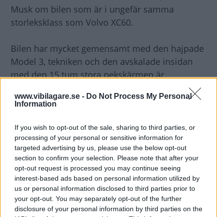
Musk om bilen som är i ungefär samma
storleksklass som Volvo XC60.
Bilen har mycket gemensamt med den hajpade
Model 3, tekniken och den avskalade insidan
med den 15 tum stora pekskärmen är
densamma.
www.vibilagare.se -
Do Not Process My Personal
Information
If you wish to opt-out of the sale, sharing to third parties, or
processing of your personal or sensitive information for
targeted advertising by us, please use the below opt-out
section to confirm your selection. Please note that after your
opt-out request is processed you may continue seeing
interest-based ads based on personal information utilized by
us or personal information disclosed to third parties prior to
your opt-out. You may separately opt-out of the further
disclosure of your personal information by third parties on the