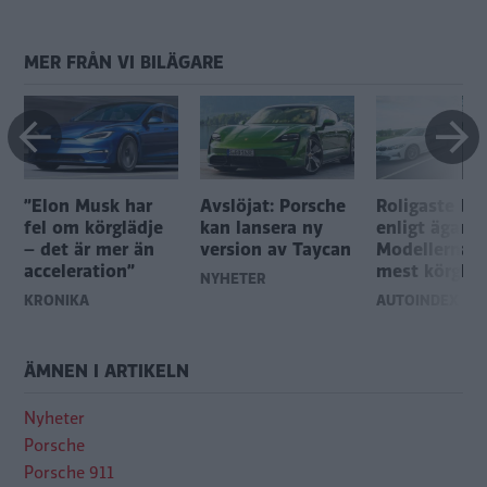
MER FRÅN VI BILÄGARE
”Elon Musk har
Avslöjat: Porsche
Roligaste bil
fel om körglädje
kan lansera ny
enligt ägarna
– det är mer än
version av Taycan
Modellerna 
acceleration”
mest körgläd
NYHETER
KRÖNIKA
AUTOINDEX
ÄMNEN I ARTIKELN
Nyheter
Porsche
Porsche 911