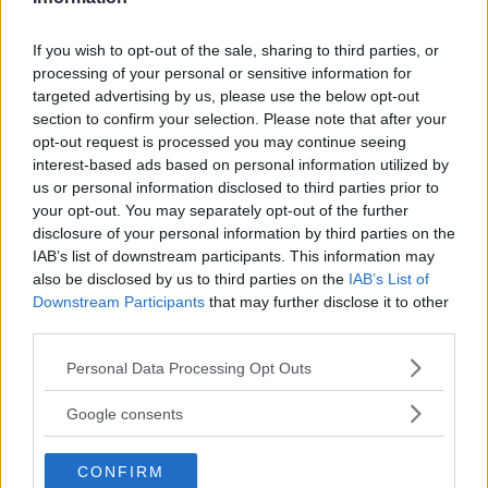
If you wish to opt-out of the sale, sharing to third parties, or
processing of your personal or sensitive information for
targeted advertising by us, please use the below opt-out
section to confirm your selection. Please note that after your
opt-out request is processed you may continue seeing
interest-based ads based on personal information utilized by
us or personal information disclosed to third parties prior to
your opt-out. You may separately opt-out of the further
disclosure of your personal information by third parties on the
IAB’s list of downstream participants. This information may
also be disclosed by us to third parties on the
IAB’s List of
Downstream Participants
that may further disclose it to other
third parties.
Please note that this website/app uses one or more Google
Personal Data Processing Opt Outs
services and may gather and store information including but
not limited to your visit or usage behaviour. You may click to
Google consents
grant or deny consent to Google and its third-party tags to
use your data for below specified purposes in below Google
CONFIRM
consent section.