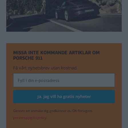
MISSA INTE KOMMANDE ARTIKLAR OM
PORSCHE 911
Få vårt nyhetsbrev utan kostnad
Genom att anmäla dig godkänner du OK-förlagets
personuppgiftspolicy.