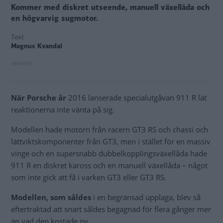
Kommer med diskret utseende, manuell växellåda och
en högvarvig sugmotor.
Text
Magnus Kvandal
När Porsche år
2016 lanserade specialutgåvan 911 R lät
reaktionerna inte vänta på sig.
Modellen hade motorn från racern GT3 RS och chassi och
lättviktskomponenter från GT3, men i stället för en massiv
vinge och en supersnabb dubbelkopplingsväxellåda hade
911 R en diskret kaross och en manuell växellåda – något
som inte gick att få i varken GT3 eller GT3 RS.
Modellen, som såldes
i en begränsad upplaga, blev så
eftertraktad att snart såldes begagnad för flera gånger mer
än vad den kostade ny.