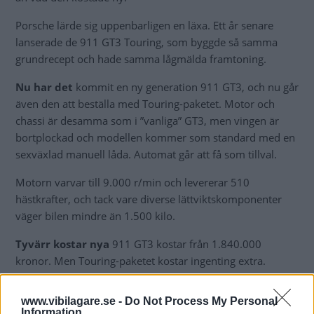
Porsche lärde sig uppenbarligen en läxa. Ett år senare
lanserade de 911 GT3 Touring, som byggde så samma
grundrecept och hade samma lågmälda framtoning.
Nu har det
kommit en ny generation 911 GT3, och nu går
även den att beställa med Touring-paketet. Motor och
chassi är desamma som i ”vanliga” GT3, men vingen är
bortplockad och modellen kommer som standard med en
sexväxlad manuell låda. Automat går att få som tillval.
Motorn varvar till 9.000 r/min och levererar 510
hästkrafter, och tack vare diverse lättviktskomponenter
väger bilen mindre än 1.500 kilo.
Tyvärr kostar nya
911 GT3 kostar från 1.840.000
kronor. Men Touring-paketet kostar ingenting extra.
www.vibilagare.se -
Do Not Process My Personal
Information