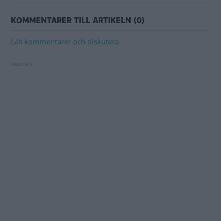
KOMMENTARER TILL ARTIKELN (0)
Läs kommentarer och diskutera
Nya Porsche 911 GT3 Touring sätter körglädjen