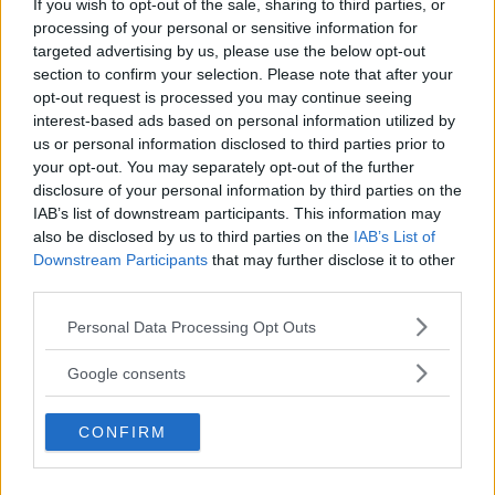
If you wish to opt-out of the sale, sharing to third parties, or
MG Marvel R har potentiellt osäker teknik, kan Vi Bilägare återigen avslöja.
processing of your personal or sensitive information for
Problemet ska åtgärdas av MG. Foto: Fredrik Diits Vikström
targeted advertising by us, please use the below opt-out
section to confirm your selection. Please note that after your
MG åtgärdade flera säkerhetsluckor efter Vi Bilägares
opt-out request is processed you may continue seeing
avslöjande. Nu har nya brister upptäckts och ägarna
interest-based ads based on personal information utilized by
kallas till verkstad för uppdatering.
us or personal information disclosed to third parties prior to
your opt-out. You may separately opt-out of the further
Text
disclosure of your personal information by third parties on the
Erik Söderholm
IAB’s list of downstream participants. This information may
also be disclosed by us to third parties on the
IAB’s List of
Downstream Participants
that may further disclose it to other
third parties.
Please note that this website/app uses one or more Google
Personal Data Processing Opt Outs
Det här är en låst artikel.
Logga in
för
services and may gather and store information including but
not limited to your visit or usage behaviour. You may click to
att fortsätta läsa.
Google consents
grant or deny consent to Google and its third-party tags to
use your data for below specified purposes in below Google
CONFIRM
consent section.
DIGITAL PRENUMERATION