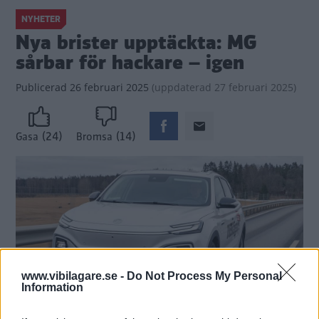
NYHETER
Nya brister upptäckta: MG
sårbar för hackare – igen
Publicerad
26 februari 2025
(
uppdaterad
27 februari 2025)
(24)
(14)
Gasa
Bromsa
www.vibilagare.se -
Do Not Process My Personal
Information