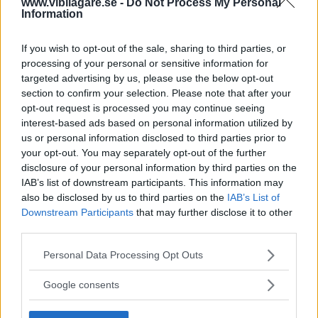
www.vibilagare.se -
Do Not Process My Personal
Information
If you wish to opt-out of the sale, sharing to third parties, or
processing of your personal or sensitive information for
targeted advertising by us, please use the below opt-out
section to confirm your selection. Please note that after your
opt-out request is processed you may continue seeing
interest-based ads based on personal information utilized by
us or personal information disclosed to third parties prior to
Att bara skriva ”befintligt skick” i annonsen kommer inte göra att bilhandlaren
your opt-out. You may separately opt-out of the further
automatiskt kommer undan ansvar.
disclosure of your personal information by third parties on the
IAB’s list of downstream participants. This information may
also be disclosed by us to third parties on the
IAB’s List of
Reglerna skärps
Downstream Participants
that may further disclose it to other
third parties.
Många bilannonser
innehåller även texten ”reservation
för felskrivning” och ”säljes i befintligt skick”. Rent rättsligt
Please note that this website/app uses one or more Google
Personal Data Processing Opt Outs
är dessa formuleringar relativt verkningslösa redan i dag.
services and may gather and store information including but
not limited to your visit or usage behaviour. You may click to
Google consents
Den nya konsumentköplagen skärper reglerna ytterligare.
grant or deny consent to Google and its third-party tags to
Köparen kan få rätt om bilen avviker från avtalet eller från
use your data for below specified purposes in below Google