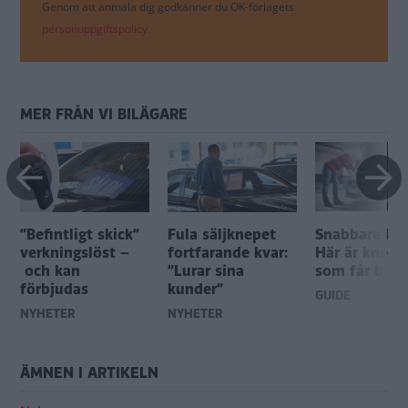
Genom att anmäla dig godkänner du OK-förlagets
personuppgiftspolicy.
MER FRÅN VI BILÄGARE
”Befintligt skick”
Fula säljknepet
Snabbare bila
verkningslöst –
fortfarande kvar:
Här är knepe
d
och kan
”Lurar sina
som får bilen
förbjudas
kunder”
GUIDE
NYHETER
NYHETER
ÄMNEN I ARTIKELN