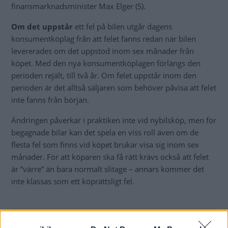
finansmarknadsminister Max Elger (S).
Om det uppstår
ett fel på bilen utgår dagens
konsumentköplag från att felet fanns redan när bilen
levererades om det uppstod inom sex månader från
köpet. Med den nya konsumentköplagen förlängs den
perioden rejält, till två år. Om felet uppstår inom den
perioden är det alltså säljaren som behöver påvisa att felet
inte fanns från början.
Ändringen påverkar i praktiken inte vid nybilsköp, men för
begagnade bilar kan det spela en viss roll även om de
flesta fel som finns vid köpet brukar visa sig inom sex
månader. För att köparen ska få rätt krävs också att felet
är ”värre” än bara normalt slitage – annars kommer det
inte klassas som ett köprättsligt fel.