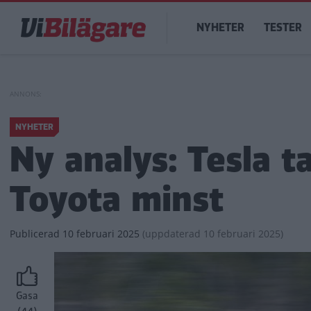
Hoppa
Main
till
NYHETER
TESTER
navigation
huvudinnehåll
NYHETER
Ny analys: Tesla t
Toyota minst
Publicerad
10 februari 2025
(
uppdaterad
10 februari 2025)
Gasa