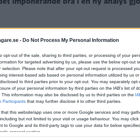
det imponerande bra i en ny analys gjo
agare.se -
Do Not Process My Personal Information
to opt-out of the sale, sharing to third parties, or processing of your per
formation for targeted advertising by us, please use the below opt-out s
r selection. Please note that after your opt-out request is processed y
eing interest-based ads based on personal information utilized by us or
disclosed to third parties prior to your opt-out. You may separately opt-
losure of your personal information by third parties on the IAB’s list of
 varken bränsle eller service, utan värdeminskning. P
. This information may also be disclosed by us to third parties on the
IA
Participants
that may further disclose it to other third parties.
 that this website/app uses one or more Google services and may gath
ta Affärer
gjort visar att elbilar håller värdet sämre ä
including but not limited to your visit or usage behaviour. You may click 
vår genomgång av
andrahandsvärdet för 75 bilmodeller
 to Google and its third-party tags to use your data for below specifi
ogle consent section.
st i värde sedan 2022 – hela 250 000 kronor efter av