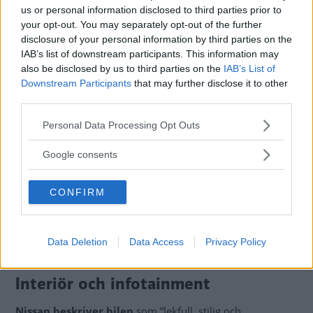
Räckvidd, mil
30,8
40,8
us or personal information disclosed to third parties prior to
Tjänstevikt, kg
1 400
1 524
your opt-out. You may separately opt-out of the further
disclosure of your personal information by third parties on the
IAB’s list of downstream participants. This information may
also be disclosed by us to third parties on the
IAB’s List of
Downstream Participants
that may further disclose it to other
third parties.
Please note that this website/app uses one or more Google
Personal Data Processing Opt Outs
services and may gather and store information including but
not limited to your visit or usage behaviour. You may click to
Google consents
grant or deny consent to Google and its third-party tags to
use your data for below specified purposes in below Google
CONFIRM
consent section.
Data Deletion
Data Access
Privacy Policy
Precis som i Renault 5 bygger infotainmentsystemet på Google-teknik.
Interiör och infotainment
Nissan beskriver bilen
som ”lekfull, stilig och