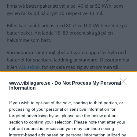
finns två batteripaket att välja på, 40 eller 52 kWh, som
ger en räckvidd på drygt 30 respektive 40 mil.
Bilen kan snabbladdas med 80 eller 100 kW beroende på
batteripaket. Att ladda 15–80 procent ska gå på en
halvtimme som bäst.
Värmepump samt möjlighet att värma upp eller kyla ned
batteriet för snabbare laddning är standard. Dessutom har
bilen
V2L-teknik
för att dela med sig av strömmen till
andra prylar.
www.vibilagare.se -
Do Not Process My Personal
Information
TVÅ OLIKA VERSIONER
If you wish to opt-out of the sale, sharing to third parties, or
processing of your personal or sensitive information for
targeted advertising by us, please use the below opt-out
Batteri
40 kWh
52 kWh
section to confirm your selection. Please note that after your
Effekt, hk
122
150
opt-out request is processed you may continue seeing
Vridmoment, Nm
225
245
interest-based ads based on personal information utilized by