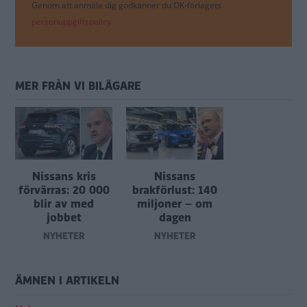
Genom att anmäla dig godkänner du OK-förlagets
personuppgiftspolicy.
MER FRÅN VI BILÄGARE
Nissans kris
Nissans
förvärras: 20 000
brakförlust: 140
blir av med
miljoner – om
jobbet
dagen
NYHETER
NYHETER
ÄMNEN I ARTIKELN