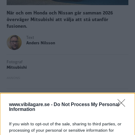
När och om Honda och Nissan går samman 2026
överväger Mitsubishi att välja att stå utanför
fusionen.
Text
Anders Nilsson
Fotograf
Mitsubishi
2026 är det
tänkt att Honda och Nissan ska
slås ihop till
www.vibilagare.se -
Do Not Process My Personal
ett gemensamt holdingbolag
. Nu rapporterar japanska
Information
Yomiuri Shimbun
att Mitsubishi, som är en del av
alliansen med Nissan och Renault, överväger att stå
If you wish to opt-out of the sale, sharing to third parties, or
utanför fusionen mellan de två japanska biltillverkarna.
processing of your personal or sensitive information for