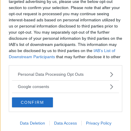
targeted advertising by us, please use the below opt-out
Mitsubishi Motors Corp skulle i så fall vara separat noterat
section to confirm your selection. Please note that after your
på aktiemarknaden, skilt från den gemensamma
opt-out request is processed you may continue seeing
noteringen som Honda och Nissan skulle dela.
interest-based ads based on personal information utilized by
us or personal information disclosed to third parties prior to
Enligt anonyma källor har dock ännu inga formella beslut
your opt-out. You may separately opt-out of the further
fattats. Nissan är för närvarande Mitsubishis största
disclosure of your personal information by third parties on the
aktieägare. Ett officiellt besked kan komma i början av
IAB’s list of downstream participants. This information may
also be disclosed by us to third parties on the
IAB’s List of
februari, då Mitsubishi presenterar sin kvartalsrapport.
Downstream Participants
that may further disclose it to other
Om Mitsubishi väljer att gå sin egen väg innebär det en
third parties.
stor utmaning för företaget, som säljer färre än en miljon
Please note that this website/app uses one or more Google
Personal Data Processing Opt Outs
fordon per år globalt. Det nya holdingbolaget kan dock
services and may gather and store information including but
komma att äga en andel i Mitsubishi.
not limited to your visit or usage behaviour. You may click to
Google consents
grant or deny consent to Google and its third-party tags to
use your data for below specified purposes in below Google
CONFIRM
consent section.
MISSA INTE KOMMANDE ARTIKLAR OM
BILINDUSTRI
Data Deletion
Data Access
Privacy Policy
Få vårt nyhetsbrev utan kostnad