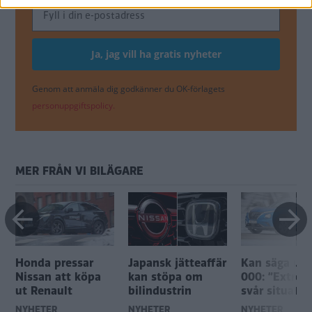
Genom att anmäla dig godkänner du OK-förlagets
personuppgiftspolicy.
MER FRÅN VI BILÄGARE
Honda pressar
Japansk jätteaffär
Kan säga upp
Nissan att köpa
kan stöpa om
000: ”Extrem
ut Renault
bilindustrin
svår situatio
NYHETER
NYHETER
NYHETER