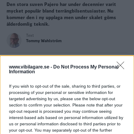
Den stora suven Pajero har under decennier varit
mycket populär bland terrängbilsentusiaster. Nu
kommer den i ny upplaga men under skalet göms
ålderdomlig teknik.
Text
Tommy Wahlström
Fotograf
Mitsubishi
www.vibilagare.se -
Do Not Process My Personal
Information
If you wish to opt-out of the sale, sharing to third parties, or
processing of your personal or sensitive information for
I höst kommer
den klassiska suven Mitsubishi Pajero i ny
targeted advertising by us, please use the below opt-out
upplaga. Många entusiaster fruktade att seriens saga var
section to confirm your selection. Please note that after your
all när modellen slutade tillverkas år 2021.
opt-out request is processed you may continue seeing
interest-based ads based on personal information utilized by
us or personal information disclosed to third parties prior to
Dessa kan nu andas ut. I höst kommer den femte
your opt-out. You may separately opt-out of the further
generationen Pajero som Mitsubishi hävdar blir märkets