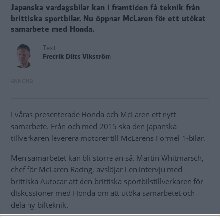
Japanska vardagsbilar kan i framtiden få teknik från
brittiska sportbilar. Nu öppnar McLaren för ett utökat
samarbete med Honda.
Text
Fredrik Diits Vikström
I våras presenterade Honda och McLaren ett nytt
samarbete. Från och med 2015 ska den japanska
tillverkaren leverera motorer till McLarens Formel 1-bilar.
Men samarbetet kan bli större än så. Martin Whitmarsch,
chef för McLaren Racing, avslöjar i en intervju med
brittiska Autocar att den brittiska sportbilstillverkaren för
diskussioner med Honda om att utöka samarbetet och
dela ny bilteknik.