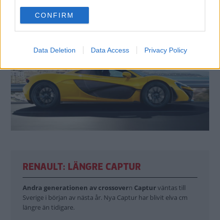
use your data for below specified purposes in below Google
CONFIRM
consent section.
Data Deletion
Data Access
Privacy Policy
RENAULT: LÄNGRE CAPTUR
Andra generationen av crossover
n
Captur
väntas till
Sverige i början av nästa år. Nya Captur har blivit elva cm
längre än tidigare.