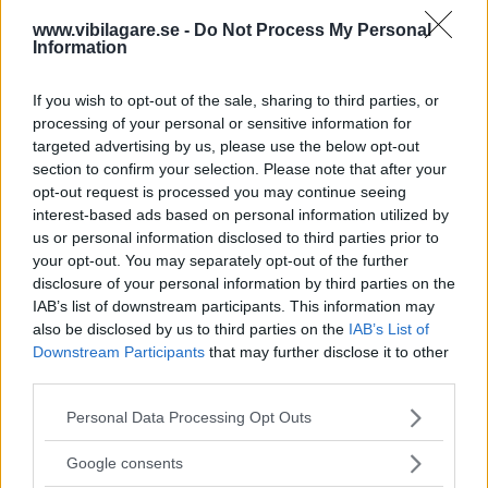
– Just nu har vår division för gatbilar inget samarbete och
www.vibilagare.se -
Do Not Process My Personal
Honda skulle vara en bra partner att samarbete med,
Information
säger Martin Whitmarsch till Autocar.
If you wish to opt-out of the sale, sharing to third parties, or
Vilken teknik som i sådana fall kan bli aktuell är i dagsläget
processing of your personal or sensitive information for
oklart.
targeted advertising by us, please use the below opt-out
section to confirm your selection. Please note that after your
Diskutera:
Vilken F1-teknik skulle göra sig bra i mer
opt-out request is processed you may continue seeing
vardagliga bilar?
interest-based ads based on personal information utilized by
us or personal information disclosed to third parties prior to
your opt-out. You may separately opt-out of the further
disclosure of your personal information by third parties on the
IAB’s list of downstream participants. This information may
also be disclosed by us to third parties on the
IAB’s List of
Downstream Participants
that may further disclose it to other
third parties.
Please note that this website/app uses one or more Google
Personal Data Processing Opt Outs
services and may gather and store information including but
not limited to your visit or usage behaviour. You may click to
Google consents
grant or deny consent to Google and its third-party tags to