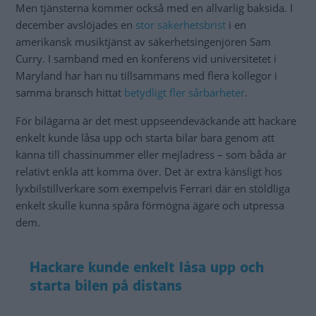
Men tjänsterna kommer också med en allvarlig baksida. I
december avslöjades en
stor säkerhetsbrist
i en
amerikansk musiktjänst av säkerhetsingenjören Sam
Curry. I samband med en konferens vid universitetet i
Maryland har han nu tillsammans med flera kollegor i
samma bransch hittat
betydligt fler sårbarheter
.
För bilägarna är det mest uppseendeväckande att hackare
enkelt kunde låsa upp och starta bilar bara genom att
känna till chassinummer eller mejladress – som båda är
relativt enkla att komma över. Det är extra känsligt hos
lyxbilstillverkare som exempelvis Ferrari där en stöldliga
enkelt skulle kunna spåra förmögna ägare och utpressa
dem.
Hackare kunde enkelt låsa upp och
starta bilen på distans