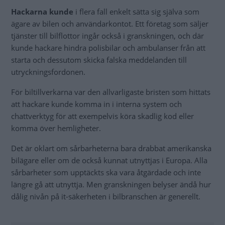
Hackarna kunde
i flera fall enkelt sätta sig själva som
ägare av bilen och användarkontot. Ett företag som säljer
tjänster till bilflottor ingår också i granskningen, och där
kunde hackare hindra polisbilar och ambulanser från att
starta och dessutom skicka falska meddelanden till
utryckningsfordonen.
För biltillverkarna var den allvarligaste bristen som hittats
att hackare kunde komma in i interna system och
chattverktyg för att exempelvis köra skadlig kod eller
komma över hemligheter.
Det är oklart om sårbarheterna bara drabbat amerikanska
bilägare eller om de också kunnat utnyttjas i Europa. Alla
sårbarheter som upptäckts ska vara åtgärdade och inte
längre gå att utnyttja. Men granskningen belyser ändå hur
dålig nivån på it-säkerheten i bilbranschen är generellt.