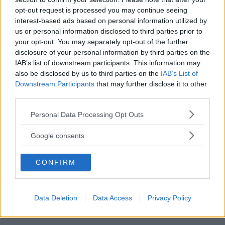
ägarnas användarkonto.
opt-out request is processed you may continue seeing
Spireon (tjänst för GPS-övervakning av
interest-based ads based on personal information utilized by
us or personal information disclosed to third parties prior to
bilar)
your opt-out. You may separately opt-out of the further
Hackare kan låsa upp och starta miljontals bilar genom
disclosure of your personal information by third parties on the
en administrationspanel som är dåligt skyddad.
IAB’s list of downstream participants. This information may
also be disclosed by us to third parties on the
IAB’s List of
Hackare kan ladda upp och köra skadlig kod på distans.
Downstream Participants
that may further disclose it to other
Hackare kan ta över fordonsflottor för exempelvis
third parties.
polisbilar och ambulanser och hindra bilarna från att
startas, samt skicka ut falska meddelanden till bilarna
Please note that this website/app uses one or more Google
Personal Data Processing Opt Outs
om att till exempel åka till en viss adress.
services and may gather and store information including but
not limited to your visit or usage behaviour. You may click to
Källa:
Sam Curry
Google consents
grant or deny consent to Google and its third-party tags to
use your data for below specified purposes in below Google
CONFIRM
consent section.
Läs också
Hackare kunde öppna och
starta bilen – på distans
Data Deletion
Data Access
Privacy Policy
NYHETER