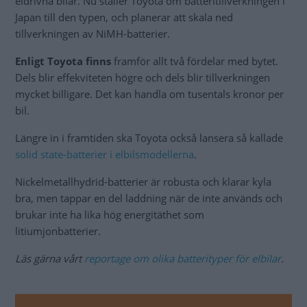
eldrivna bilar. Nu ställer Toyota om batteritillverkningen i
Japan till den typen, och planerar att skala ned
tillverkningen av NiMH-batterier.
Enligt Toyota finns
framför allt två fördelar med bytet.
Dels blir effekviteten högre och dels blir tillverkningen
mycket billigare. Det kan handla om tusentals kronor per
bil.
Längre in i framtiden ska Toyota också lansera så kallade
solid state-batterier i elbilsmodellerna
.
Nickelmetallhydrid-batterier är robusta och klarar kyla
bra, men tappar en del laddning när de inte används och
brukar inte ha lika hög energitäthet som
litiumjonbatterier.
Läs gärna vårt
reportage om olika batterityper för elbilar
.