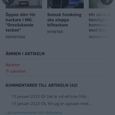
Öppen dörr för
Svensk forskning
Hit skickas d
hackare i MG:
ska stoppa
hemligheter
”Oroväckande
bilhackare
kommunicer
tecken”
med Kina
NYHETER
REPORTAGE
REPORTAGE
ÄMNEN I ARTIKELN
Nyheter
IT-säkerhet
KOMMENTARER TILL ARTIKELN (42)
15 januari 2023 GF Det är väl ett krav från…
15 januari 2023 Ok, för jag är uppväxt med…
Läs kommentarer och diskutera