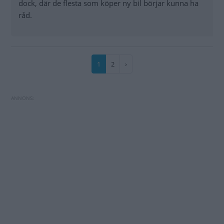
dock, där de flesta som köper ny bil börjar kunna ha
råd.
Paginering
Nuvarande
1
Sida
2
Nästa
›
sida
sida