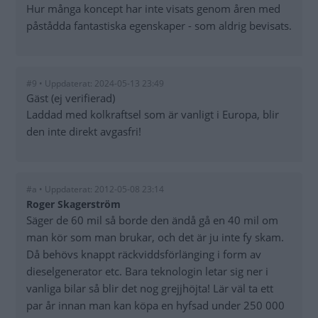
Hur många koncept har inte visats genom åren med
påstådda fantastiska egenskaper - som aldrig bevisats.
#9 • Uppdaterat: 2024-05-13 23:49
Gäst (ej verifierad)
Laddad med kolkraftsel som är vanligt i Europa, blir
den inte direkt avgasfri!
#a • Uppdaterat: 2012-05-08 23:14
Roger Skagerström
Säger de 60 mil så borde den ändå gå en 40 mil om
man kör som man brukar, och det är ju inte fy skam.
Då behövs knappt räckviddsförlänging i form av
dieselgenerator etc. Bara teknologin letar sig ner i
vanliga bilar så blir det nog grejjhöjta! Lär väl ta ett
par år innan man kan köpa en hyfsad under 250 000