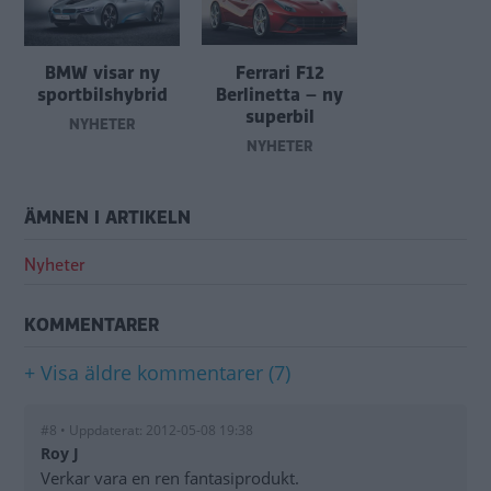
BMW visar ny
Ferrari F12
sportbilshybrid
Berlinetta – ny
superbil
NYHETER
NYHETER
ÄMNEN I ARTIKELN
Nyheter
KOMMENTARER
+ Visa äldre kommentarer (7)
#8 • Uppdaterat: 2012-05-08 19:38
Roy J
Verkar vara en ren fantasiprodukt.