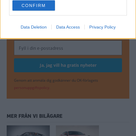
use your data for below specified purposes in below Google
CONFIRM
consent section.
MISSA INTE KOMMANDE ARTIKLAR OM
NYHETER
Data Deletion
Data Access
Privacy Policy
Få vårt nyhetsbrev utan kostnad
Genom att anmäla dig godkänner du OK-förlagets
personuppgiftspolicy.
MER FRÅN VI BILÄGARE