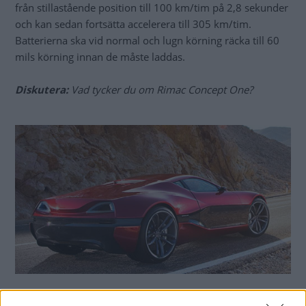
från stillastående position till 100 km/tim på 2,8 sekunder
och kan sedan fortsätta accelerera till 305 km/tim.
Batterierna ska vid normal och lugn körning räcka till 60
mils körning innan de måste laddas.
Diskutera:
Vad tycker du om Rimac Concept One?