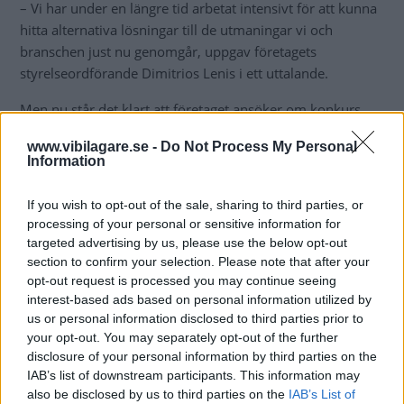
– Vi har under en längre tid arbetat intensivt för att kunna
hitta alternativa lösningar till de utmaningar vi och
branschen just nu genomgår, uppgav företagets
styrelseordförande Dimitrios Lenis i ett uttalande.
Men nu står det klart att företaget ansöker om konkurs.
De anställda på anläggningarna i Stockholm och Skåne
www.vibilagare.se -
Do Not Process My Personal
sägs upp, men i Norrtälje drivs verksamheten vidare. Den
Information
ligger i ett annat bolag.
If you wish to opt-out of the sale, sharing to third parties, or
– Vi befinner oss i en fortsatt svår marknad där
processing of your personal or sensitive information for
nybilsförsäljningen inte har varit på en anständig nivå.
targeted advertising by us, please use the below opt-out
Även begagnatmarknaden har varit hårt konkurrensutsatt
section to confirm your selection. Please note that after your
med pressade marginaler, säger företagets marknadschef
opt-out request is processed you may continue seeing
Nawar Saman till
Motorbranschen
.
interest-based ads based on personal information utilized by
us or personal information disclosed to third parties prior to
your opt-out. You may separately opt-out of the further
disclosure of your personal information by third parties on the
IAB’s list of downstream participants. This information may
also be disclosed by us to third parties on the
IAB’s List of