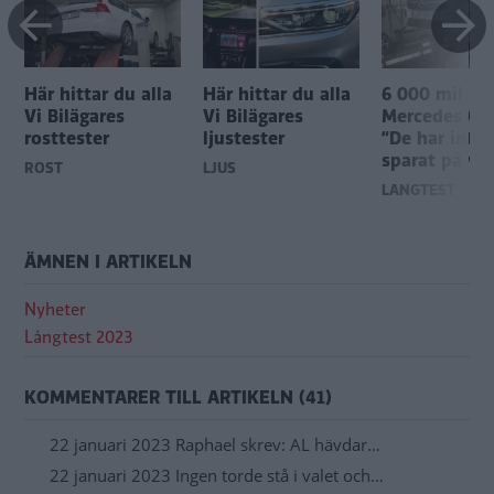
Här hittar du alla
Här hittar du alla
6 000 mil i
Vi Bilägares
Vi Bilägares
Mercedes GL
rosttester
ljustester
”De har inte
sparat på va
ROST
LJUS
LÅNGTEST
ÄMNEN I ARTIKELN
Nyheter
Långtest 2023
KOMMENTARER TILL ARTIKELN (41)
22 januari 2023 Raphael skrev: AL hävdar…
22 januari 2023 Ingen torde stå i valet och…