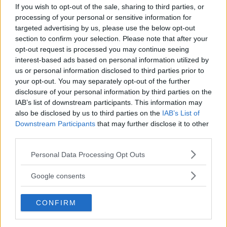
If you wish to opt-out of the sale, sharing to third parties, or
dieselmotorn i Mercedes T-klass ger bilen en räckvidd på
processing of your personal or sensitive information for
hela 115 mil. Till och med den stora och tunga Mazda XC-
targeted advertising by us, please use the below opt-out
60 klarar sig på under 0,6 liter milen.
section to confirm your selection. Please note that after your
opt-out request is processed you may continue seeing
Testresan har dock
inte varit helt utan missöden. Lite för
interest-based ads based on personal information utilized by
hög fart i en vänstersväng resulterade i att
us or personal information disclosed to third parties prior to
biltestarveteranen Calle Carlquist halkade ned i ett
your opt-out. You may separately opt-out of the further
krondike med Mazdan. Trots både snöskottning och en
disclosure of your personal information by third parties on the
IAB’s list of downstream participants. This information may
fyrhjulsdriven dragbil lyckades testlaget inte få upp bilen
also be disclosed by us to third parties on the
IAB’s List of
ur diket själva.
Downstream Participants
that may further disclose it to other
third parties.
– Den fick bärgas senare på kvällen, utan skråmor som tur
var. Snön var mjuk, säger Klas.
Please note that this website/app uses one or more Google
Personal Data Processing Opt Outs
services and may gather and store information including but
Efter resan ska
testlaget sammanställa sina intryck i årets
not limited to your visit or usage behaviour. You may click to
Google consents
vintertest, som du kan läsa i tidningen och här på sajten
grant or deny consent to Google and its third-party tags to
inom kort.
use your data for below specified purposes in below Google
CONFIRM
consent section.