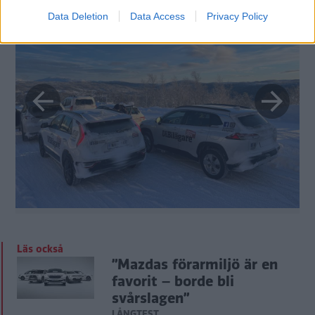
Data Deletion
Data Access
Privacy Policy
Läs också
”Mazdas förarmiljö är en
favorit – borde bli
svårslagen”
LÅNGTEST