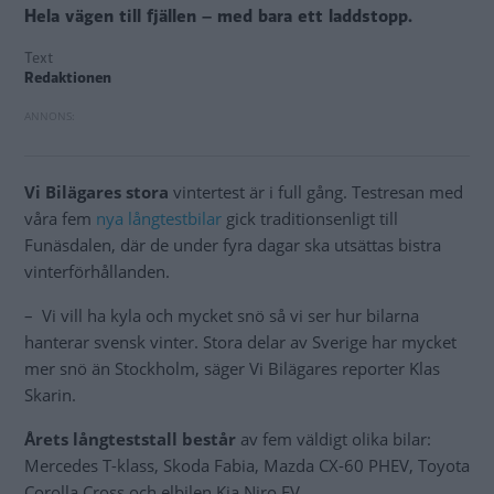
Hela vägen till fjällen – med bara ett laddstopp.
Text
Redaktionen
Vi Bilägares stora
vintertest är i full gång. Testresan med
våra fem
nya långtestbilar
gick traditionsenligt till
Funäsdalen, där de under fyra dagar ska utsättas bistra
vinterförhållanden.
– Vi vill ha kyla och mycket snö så vi ser hur bilarna
hanterar svensk vinter. Stora delar av Sverige har mycket
mer snö än Stockholm, säger Vi Bilägares reporter Klas
Skarin.
Årets långteststall består
av fem väldigt olika bilar:
Mercedes T-klass, Skoda Fabia, Mazda CX-60 PHEV, Toyota
Corolla Cross och elbilen Kia Niro EV.