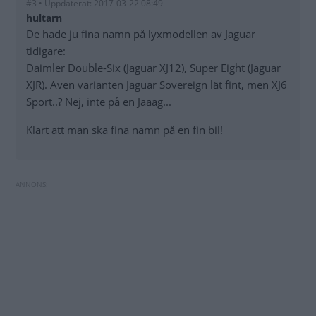
#3 • Uppdaterat: 2017-03-22 08:49
hultarn
De hade ju fina namn på lyxmodellen av Jaguar
tidigare:
Daimler Double-Six (Jaguar XJ12), Super Eight (Jaguar
XJR). Även varianten Jaguar Sovereign lät fint, men XJ6
Sport..? Nej, inte på en Jaaag...
Klart att man ska fina namn på en fin bil!