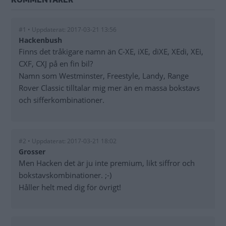
#1 • Uppdaterat: 2017-03-21 13:56
Hackenbush
Finns det tråkigare namn än C-XE, iXE, diXE, XEdi, XEi,
CXF, CXJ på en fin bil?
Namn som Westminster, Freestyle, Landy, Range
Rover Classic tilltalar mig mer än en massa bokstavs
och sifferkombinationer.
#2 • Uppdaterat: 2017-03-21 18:02
Grosser
Men Hacken det är ju inte premium, likt siffror och
bokstavskombinationer. ;-)
Håller helt med dig för övrigt!