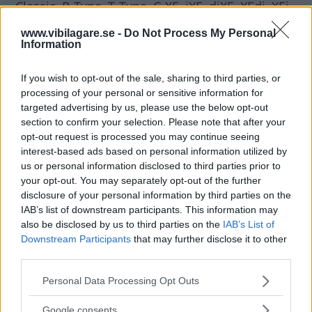
Classic, P-Type, T-Type, C-XE, iXE, diXE, XEdi, XEi,
CXF, CXJ, Sawtooth, Stormer och Landmark som
www.vibilagare.se -
Do Not Process My Personal
särskilt intressanta.
Information
If you wish to opt-out of the sale, sharing to third parties, or
De många varianterna av XE
kan ha med en
processing of your personal or sensitive information for
elbil, likt i-Pace, att göra. Och sportbilen F-Type
targeted advertising by us, please use the below opt-out
kanske kan få syskon med bokstäverna P och T.
section to confirm your selection. Please note that after your
Men det är inte säkert att något av namnen
opt-out request is processed you may continue seeing
interest-based ads based on personal information utilized by
kommer att användas, huruvida Jaguar Land
us or personal information disclosed to third parties prior to
Rover kommer att ta dem i bruk får tiden utvisa.
your opt-out. You may separately opt-out of the further
disclosure of your personal information by third parties on the
IAB’s list of downstream participants. This information may
Diskutera
: Vad tror du att Jaguar Land Rover
also be disclosed by us to third parties on the
IAB’s List of
har för planer med namnen?
Downstream Participants
that may further disclose it to other
third parties.
Please note that this website/app uses one or more Google
Personal Data Processing Opt Outs
services and may gather and store information including but
not limited to your visit or usage behaviour. You may click to
MISSA INTE KOMMANDE ARTIKLAR OM LAND
Google consents