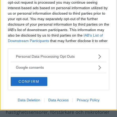
opt-out request is processed you may continue seeing
interest-based ads based on personal information utilized by
us or personal information disclosed to third parties prior to
your opt-out. You may separately opt-out of the further
disclosure of your personal information by third parties on the
IAB’s list of downstream participants. This information may
also be disclosed by us to third parties on the
IAB’s List of
Downstream Participants
that may further disclose it to other
third parties.
Please note that this website/app uses one or more Google
Personal Data Processing Opt Outs
services and may gather and store information including but
not limited to your visit or usage behaviour. You may click to
Google consents
grant or deny consent to Google and its third-party tags to
use your data for below specified purposes in below Google
CONFIRM
consent section.
Data Deletion
Data Access
Privacy Policy
RANC-systemet
använder sig av
hastighetssensorer, förstärkare och mikrofoner