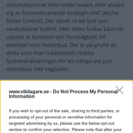
motorutrymmet eller under huven, eller använt
sig av brusreducerande strategin ANC (Active
Noise Control). Där sänds ut ett ljud som
neutraliserar bullret. Men detta funkar bäst när
oljudet är konstant och förutsägbart, till
exempel som motorljud. Det är på grund av
detta som man traditionellt inriktat
ljudneutraliseringen för att stänga ute just
motorljud, inte vägbuller.
Men nu har Hyundai
utvecklat något de kallar
www.vibilagare.se -
Do Not Process My Personal
Road-noise Active Noise Control, förkortat
Information
RANC, som i tester visat sig kunna sänka
bullernivån inne i kupén med 3 decibel – vilket
If you wish to opt-out of the sale, sharing to third parties, or
enligt Hyundai betyder att hälften av oljudet
processing of your personal or sensitive information for
targeted advertising by us, please use the below opt-out
försvinner.
section to confirm your selection. Please note that after your