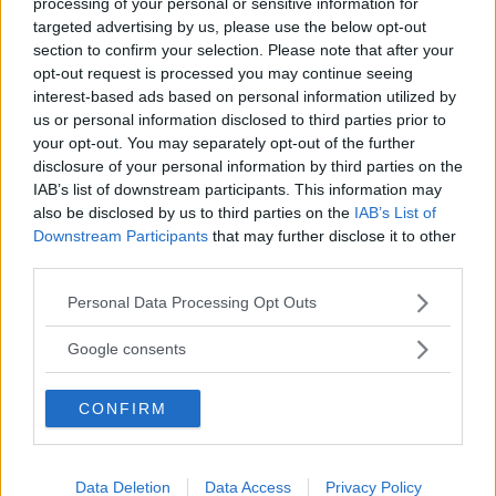
processing of your personal or sensitive information for
missbruka olika lagerkoder. Därmed räknades lånefordon
targeted advertising by us, please use the below opt-out
som försäljning, så försäljningssiffrorna av elbilar såg
section to confirm your selection. Please note that after your
bättre ut än i verkligheten. Biltillverkaren anklagas nu
opt-out request is processed you may continue seeing
bland annat för bedrägeri.
interest-based ads based on personal information utilized by
us or personal information disclosed to third parties prior to
De återförsäljare
som gick med på upplägget fick fylla på
your opt-out. You may separately opt-out of the further
sina lager med populära Hyundaimodeller vilket ledde till
disclosure of your personal information by third parties on the
minde valfrihet för kunderna. Enbart de utvalda handlarna
IAB’s list of downstream participants. This information may
also be disclosed by us to third parties on the
IAB’s List of
fick sälja de mest populära modellerna. Samtidigt kunde
Downstream Participants
that may further disclose it to other
Hyundai redovisa fina försäljningssiffror och påvisa att
third parties.
försäljningen av elbilar var marknadsdriven.
Please note that this website/app uses one or more Google
Personal Data Processing Opt Outs
Hyundai har i ett uttalande sagt att de inte tolererar
services and may gather and store information including but
förfalskning av försäljningsdata. De har även startat en
not limited to your visit or usage behaviour. You may click to
Google consents
utredning efter att de blivit informerade om anklagelserna.
grant or deny consent to Google and its third-party tags to
use your data for below specified purposes in below Google
CONFIRM
consent section.
MISSA INTE KOMMANDE ARTIKLAR OM
ELBILAR
Data Deletion
Data Access
Privacy Policy