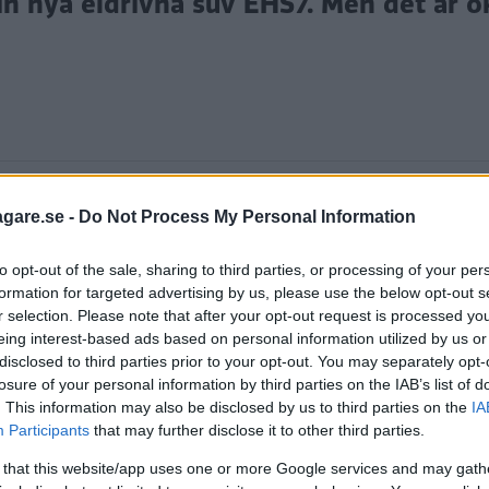
in nya eldrivna suv EHS7. Men det är ok
agare.se -
Do Not Process My Personal Information
to opt-out of the sale, sharing to third parties, or processing of your per
formation for targeted advertising by us, please use the below opt-out s
r selection. Please note that after your opt-out request is processed y
lverkaren Hongqi nya
elsedanen EH7 som ska säljas i S
eing interest-based ads based on personal information utilized by us or
dell för europeiska och svenska marknaden: EHS7.
disclosed to third parties prior to your opt-out. You may separately opt-
losure of your personal information by third parties on the IAB’s list of
h 168 hög. Samtidigt är axelavståndet 300 centimeter
. This information may also be disclosed by us to third parties on the
IA
Participants
that may further disclose it to other third parties.
ckvidd på upp emot 60 mil. Modellen erbjuds både 
 that this website/app uses one or more Google services and may gath
nda motor på bakaxeln som levererar 151 hästkrafter, d