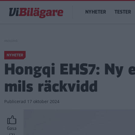
Hoppa
Main
till
NYHETER
TESTER
navigation
huvudinnehåll
NYHETER
Hongqi EHS7: Ny el
mils räckvidd
Publicerad
17 oktober 2024
Gasa