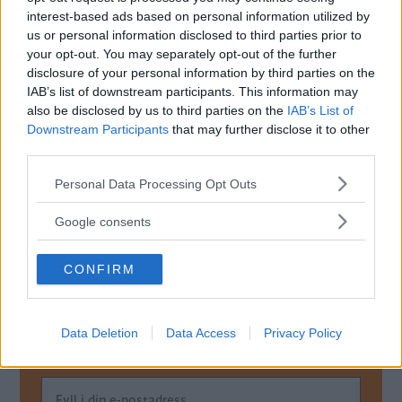
simulerar ljuden och känslan i en vanlig, manuell
interest-based ads based on personal information utilized by
växellåda trots att bilen har ett hybridsystem. Honda
us or personal information disclosed to third parties prior to
your opt-out. You may separately opt-out of the further
Prelude får en 2,0-liters fyrcylindrig bensinmotor och
disclosure of your personal information by third parties on the
dubbla elmotorer.
IAB’s list of downstream participants. This information may
also be disclosed by us to third parties on the
IAB’s List of
Att lansera en tvådörrars sportcoupé är ett vågat drag av
Downstream Participants
that may further disclose it to other
Honda. Marknaden för den typen av bil är inte särskilt stor
third parties.
men det japanska märket hoppas att det klassiska
modellnamnet ska vara köpskäl nog.
Please note that this website/app uses one or more Google
Personal Data Processing Opt Outs
services and may gather and store information including but
Den första Honda Prelude-generationen började byggas
not limited to your visit or usage behaviour. You may click to
Google consents
1978 och det sista exemplaret rullade av bandet 2000.
grant or deny consent to Google and its third-party tags to
use your data for below specified purposes in below Google
CONFIRM
consent section.
MISSA INTE KOMMANDE ARTIKLAR OM
HONDA PRELUDE
Data Deletion
Data Access
Privacy Policy
Få vårt nyhetsbrev utan kostnad