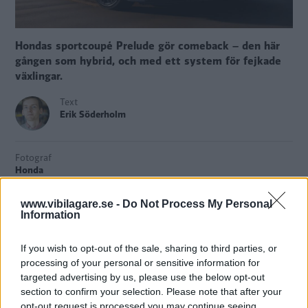
Hondas sportcoupé Prelude gör comeback – den här
gången som hybrid, och med ett system för fejkade
växlingar.
Text
Erik Söderholm
Fotograf
Honda
www.vibilagare.se -
Do Not Process My Personal
Information
Honda väcker liv
i ett modellnamn som inte använts på
If you wish to opt-out of the sale, sharing to third parties, or
länge. Sportcoupén Prelude kommer nämligen tillbaka
processing of your personal or sensitive information for
under första halvåret 2026.
targeted advertising by us, please use the below opt-out
section to confirm your selection. Please note that after your
Mest uppseendeväckande är funktionen S+ Shift som
opt-out request is processed you may continue seeing