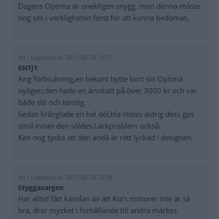
Dagens Optima är onekligen snygg, men denna måste
nog ses i verkligheten först för att kunna bedömas.
#9 • Uppdaterat: 2015-08-20 21:57
ENTJ1
Ang förbrukning,en bekant bytte bort sin Optima
nyligen,den hade en årsskatt på över 3000 kr och var
både slö och törstig.
Sedan krånglade en hel del,bla löstes aldrig dess gps
strul innan den såldes.Lackproblem också.
Kan nog tycka att den ändå är rätt lyckad i designen.
#a • Uppdaterat: 2015-08-20 22:06
Styggavargen
Har alltid fått känslan av att Kia's motorer inte är så
bra, drar mycket i förhållande till andra märkes