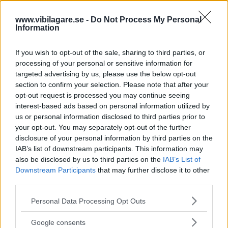
Diskutera:
Vad tycker du om nya Kia Optima?
www.vibilagare.se -
Do Not Process My Personal
Information
If you wish to opt-out of the sale, sharing to third parties, or
processing of your personal or sensitive information for
targeted advertising by us, please use the below opt-out
section to confirm your selection. Please note that after your
opt-out request is processed you may continue seeing
interest-based ads based on personal information utilized by
us or personal information disclosed to third parties prior to
your opt-out. You may separately opt-out of the further
disclosure of your personal information by third parties on the
IAB’s list of downstream participants. This information may
also be disclosed by us to third parties on the
IAB’s List of
Downstream Participants
that may further disclose it to other
third parties.
Please note that this website/app uses one or more Google
Personal Data Processing Opt Outs
services and may gather and store information including but
not limited to your visit or usage behaviour. You may click to
Google consents