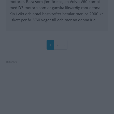
motorer. Bara som jämförelse, en Volvo V60 kombi
med D3 motorn som är ganska likvärdig mot denna
Kia i vikt och antal hästkrafter betalar man ca 2000 kr
i skatt per år. V60 väger till och mer än denna Kia.
Paginering
Nuvarande
1
Sida
2
Nästa
›
sida
sida