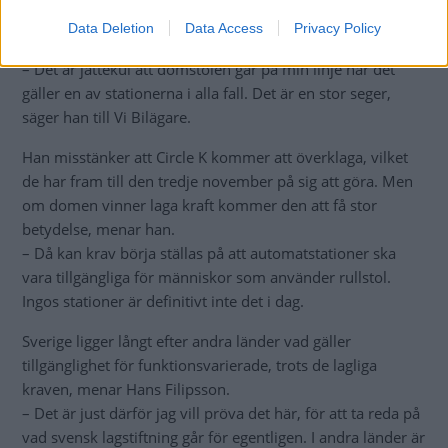
”ömsom vunnit och förlorat”.
Data Deletion
Data Access
Privacy Policy
Hans Filipsson ser
trots allt beslutet som en seger.
– Det är jättekul att domstolen går på min linje när det
gäller en av stationerna i alla fall. Det är en stor seger,
säger han till Vi Bilägare.
Han misstänker att Circle K kommer att överklaga, vilket
de har fram till den tredje november på sig att göra. Men
om domen vinner laga kraft kommer den att få stor
betydelse, menar han.
– Då kan krav börja ställas på att automatstationer ska
vara tillgängliga för människor som använder rullstol.
Ingos stationer är definitivt inte det i dag.
Sverige ligger långt efter andra länder vad gäller
tillgänglighet för funktionsvarierade, trots de lagliga
kraven, menar Hans Filipsson.
– Det är just därför jag vill pröva det här, för att ta reda på
vad svensk lagstiftning går för egentligen. I andra länder är