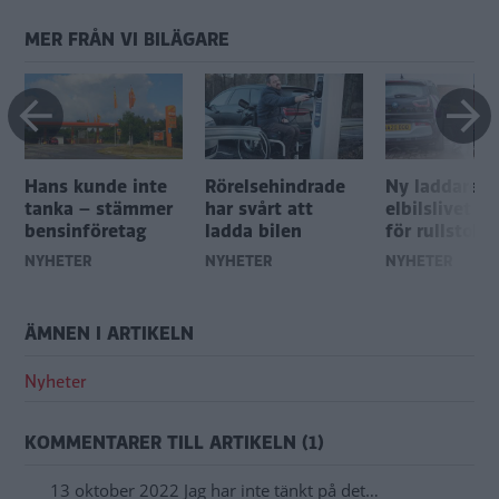
MER FRÅN VI BILÄGARE
Hans kunde inte
Rörelsehindrade
Ny laddare g
tanka – stämmer
har svårt att
elbilslivet e
bensinföretag
ladda bilen
för rullstols
NYHETER
NYHETER
NYHETER
ÄMNEN I ARTIKELN
Nyheter
KOMMENTARER TILL ARTIKELN (1)
13 oktober 2022 Jag har inte tänkt på det…