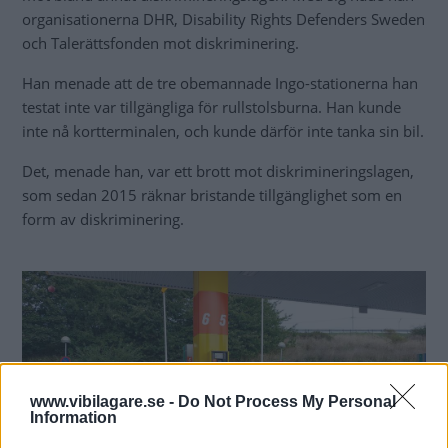
organisationerna DHR, Disability Rights Defenders Sweden
och Talerättsfonden mot diskriminering.
Han menade att de tre obemannade Ingo-stationerna han
testat inte var tillgängliga för rullstolsburna. Han kunde
inte nå kortterminalen, och kunde därför inte tanka sin bil.
Det, menade han, var ett brott mot diskrimineringslagen,
som sedan 2015 räknar bristande tillgänglighet som en
form av diskriminering.
www.vibilagare.se -
Do Not Process My Personal
Information