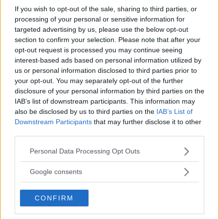
If you wish to opt-out of the sale, sharing to third parties, or
processing of your personal or sensitive information for
targeted advertising by us, please use the below opt-out
Bilden visar ett exempel på en betalterminal hos Ingo som inte är tillgänglig
section to confirm your selection. Please note that after your
för rullstolsburna. Terminalen är högt monterad, och det tjocka
opt-out request is processed you may continue seeing
betongfundamentet gör att det inte går att komma ända fram. Foto: Hans
Filipsson
interest-based ads based on personal information utilized by
us or personal information disclosed to third parties prior to
your opt-out. You may separately opt-out of the further
I sin dom
den 13 oktober ger Stockholms tingsrätt Hans
disclosure of your personal information by third parties on the
Filipsson delvis rätt. Circle K döms att betala 10 000
IAB’s list of downstream participants. This information may
kronor i skadestånd för bristande tillgänglighet vid en av
also be disclosed by us to third parties on the
IAB’s List of
Downstream Participants
that may further disclose it to other
de tre aktuella stationerna.
third parties.
Enligt domen har det alltså förekommit diskriminering,
Please note that this website/app uses one or more Google
Personal Data Processing Opt Outs
men den anses inte ha varit allvarlig. ”Såvitt framkommit
services and may gather and store information including but
har den bristande tillgängligheten varken varit avsiktlig
not limited to your visit or usage behaviour. You may click to
Google consents
eller skett med uppsåt att kränka”, skriver domstolen.
grant or deny consent to Google and its third-party tags to
use your data for below specified purposes in below Google
Vidare ska var och en av parterna betala sina egna
CONFIRM
consent section.
rättegångskostnader, eftersom båda sidor anses ha