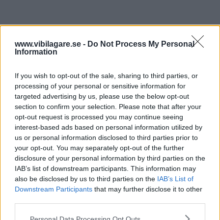
www.vibilagare.se -
Do Not Process My Personal
Läs också
Information
5 elbilar testade: Så länge
måste du vänta vid
If you wish to opt-out of the sale, sharing to third parties, or
laddaren
processing of your personal or sensitive information for
LADDTEST
targeted advertising by us, please use the below opt-out
section to confirm your selection. Please note that after your
opt-out request is processed you may continue seeing
Biltillverkaren säger
att fordonen som berörs
interest-based ads based on personal information utilized by
tillverkades mellan maj 2020 och maj 2022 vid den
us or personal information disclosed to third parties prior to
mexikanska fabriken i Cuautitlan. Det är samma fabrik
your opt-out. You may separately opt-out of the further
som producerar Mach-E för Europa.
disclosure of your personal information by third parties on the
IAB’s list of downstream participants. This information may
I USA har Fordhandlarna blivit instruerade att inte leverera
also be disclosed by us to third parties on the
IAB’s List of
några nya Mach-E till köparna innan problemet är
Downstream Participants
that may further disclose it to other
åtgärdat.
third parties.
Please note that this website/app uses one or more Google
Ford har tidigare återkallat Mustang Mach-E då
Personal Data Processing Opt Outs