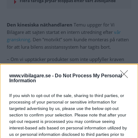
Flera farliga prylar stoppas efter vårt avslöjande
Den kinesiska näthandlaren
Temu uppger för Vi
Bilägare att sajten startat en intern utredning efter
vår
granskning
. Den ”motvikt” som kunde monteras på ratten
för att lura bilens assistanssystem har tagits bort.
– Om vi upptäcker produkter som inte uppfyller kraven
ser vi till att de omedelbart tas bort från plattformen,
säger Michael Falk på företagets svenska pr-byrå.
www.vibilagare.se -
Do Not Process My Personal
Information
Enligt honom ställs tydliga krav på att säljarna följer lagar
och säkerhetsregler. Men det systemet bygger alltså på att
If you wish to opt-out of the sale, sharing to third parties, or
den här typen av tveksamma eller olagliga produkter
processing of your personal or sensitive information for
upptäcks – annars kan de fortsätta säljas. Enligt Temu har
targeted advertising by us, please use the below opt-out
section to confirm your selection. Please note that after your
bolaget dock både automatiska processer och tusentals
opt-out request is processed you may continue seeing
anställda som ”utvärderar och hanterar produkters
interest-based ads based on personal information utilized by
säkerhet”.
us or personal information disclosed to third parties prior to