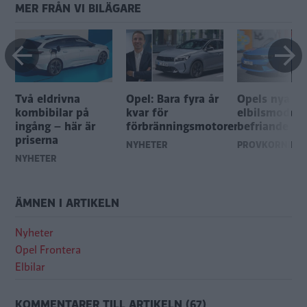
MER FRÅN VI BILÄGARE
Två eldrivna
Opel: Bara fyra år
Opels nya
kombibilar på
kvar för
elbilsmodell 
ingång – här är
förbränningsmotorerna
befriande va
priserna
NYHETER
PROVKÖRNING
NYHETER
ÄMNEN I ARTIKELN
Nyheter
Opel Frontera
Elbilar
KOMMENTARER TILL ARTIKELN (67)