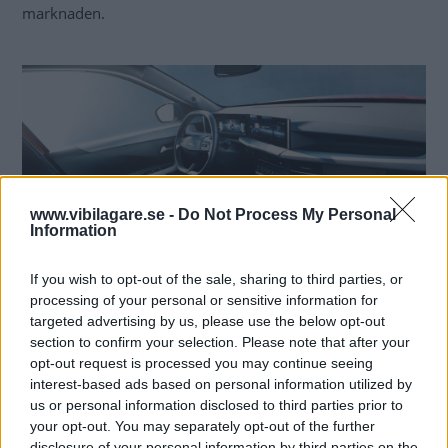
marknaden.
www.vibilagare.se -
Do Not Process My Personal
Information
If you wish to opt-out of the sale, sharing to third parties, or
processing of your personal or sensitive information for
Stolarna har klädsel som tillverkats av återvunnet material. De har också en
targeted advertising by us, please use the below opt-out
särskild finess som minskar trycket på svanskotan för att öka komforten på
section to confirm your selection. Please note that after your
längre resor.
opt-out request is processed you may continue seeing
interest-based ads based on personal information utilized by
us or personal information disclosed to third parties prior to
På insidan bjuder
modellen på digitala instrument och
your opt-out. You may separately opt-out of the further
disclosure of your personal information by third parties on the