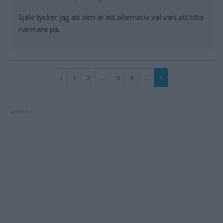
Själv tycker jag att den är ett alternativ väl värt att titta
närmare på.
Paginering
Föregående
‹
Sida
1
Sida
2
…
Sida
3
Sida
4
…
Nuvarande
5
sida
sida