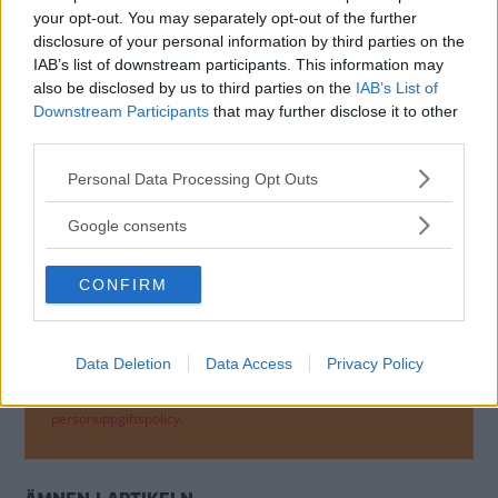
your opt-out. You may separately opt-out of the further
disclosure of your personal information by third parties on the
IAB’s list of downstream participants. This information may
also be disclosed by us to third parties on the
IAB’s List of
Downstream Participants
that may further disclose it to other
third parties.
MISSA INTE KOMMANDE ARTIKLAR OM FIAT
Please note that this website/app uses one or more Google
Personal Data Processing Opt Outs
PANDA
services and may gather and store information including but
not limited to your visit or usage behaviour. You may click to
Få vårt nyhetsbrev utan kostnad
Google consents
grant or deny consent to Google and its third-party tags to
use your data for below specified purposes in below Google
CONFIRM
consent section.
Data Deletion
Data Access
Privacy Policy
Genom att anmäla dig godkänner du OK-förlagets
personuppgiftspolicy.