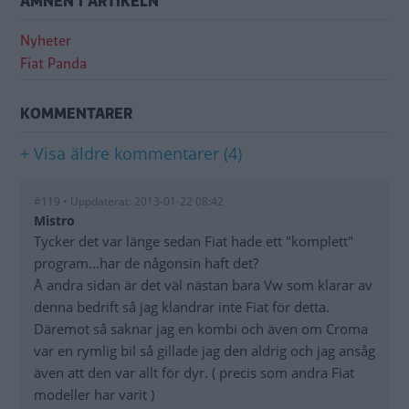
ÄMNEN I ARTIKELN
Nyheter
Fiat Panda
KOMMENTARER
+ Visa äldre kommentarer (4)
#119 • Uppdaterat: 2013-01-22 08:42
Mistro
Tycker det var länge sedan Fiat hade ett "komplett"
program...har de någonsin haft det?
Å andra sidan är det väl nästan bara Vw som klarar av
denna bedrift så jag klandrar inte Fiat för detta.
Däremot så saknar jag en kombi och även om Croma
var en rymlig bil så gillade jag den aldrig och jag ansåg
även att den var allt för dyr. ( precis som andra Fiat
modeller har varit )