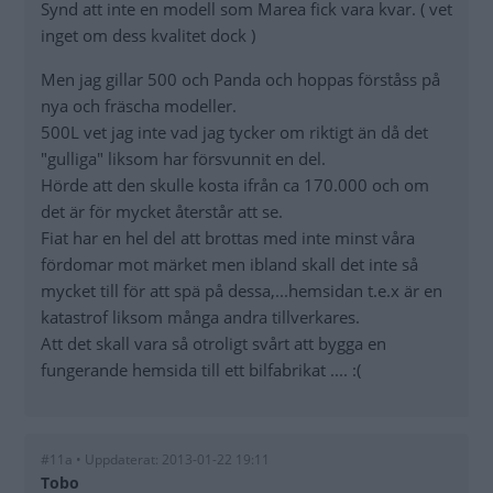
Synd att inte en modell som Marea fick vara kvar. ( vet
inget om dess kvalitet dock )
Men jag gillar 500 och Panda och hoppas förståss på
nya och fräscha modeller.
500L vet jag inte vad jag tycker om riktigt än då det
"gulliga" liksom har försvunnit en del.
Hörde att den skulle kosta ifrån ca 170.000 och om
det är för mycket återstår att se.
Fiat har en hel del att brottas med inte minst våra
fördomar mot märket men ibland skall det inte så
mycket till för att spä på dessa,...hemsidan t.e.x är en
katastrof liksom många andra tillverkares.
Att det skall vara så otroligt svårt att bygga en
fungerande hemsida till ett bilfabrikat .... :(
#11a • Uppdaterat: 2013-01-22 19:11
Tobo