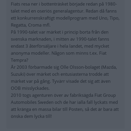
Fiats resa ner i bottenträsket började redan på 1980-
talet med en oseriös generalagentur. Redan då fanns
ett konkurrenskraftigt modellprogram med Uno, Tipo,
Regatta, Croma mfl.
På 1990-talet var märket i princip borta från den
svenska marknaden, i mitten av 1990-talet fanns
endast 3 återförsäljare i hela landet, med mycket
anonyma modeller. Någon som minns t.ex. Fiat
Tempra?
År 2003 förbarmade sig Olle Olsson-bolaget (Mazda,
Suzuki) över märket och entusiasterna trodde att
märket var på gång. Tyvärr visade det sig att även
OOB misslyckades.
2010 togs agenturen över av fabriksägda Fiat Group
Automobiles Sweden och de har ialla fall lyckats med
att kränga en massa bilar till Posten, så det är bara att
önska dem lycka till!