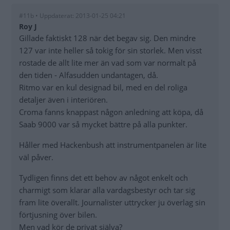
#11b • Uppdaterat: 2013-01-25 04:21
Roy J
Gillade faktiskt 128 när det begav sig. Den mindre
127 var inte heller så tokig för sin storlek. Men visst
rostade de allt lite mer än vad som var normalt på
den tiden - Alfasudden undantagen, då.
Ritmo var en kul designad bil, med en del roliga
detaljer även i interiören.
Croma fanns knappast någon anledning att köpa, då
Saab 9000 var så mycket bättre på alla punkter.
Håller med Hackenbush att instrumentpanelen är lite
väl påver.
Tydligen finns det ett behov av något enkelt och
charmigt som klarar alla vardagsbestyr och tar sig
fram lite överallt. Journalister uttrycker ju överlag sin
förtjusning över bilen.
Men vad kör de privat själva?