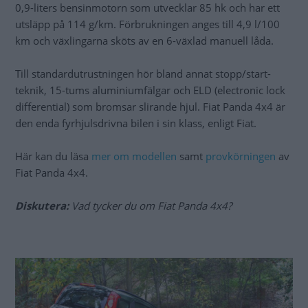
0,9-liters bensinmotorn som utvecklar 85 hk och har ett
utsläpp på 114 g/km. Förbrukningen anges till 4,9 l/100
km och växlingarna sköts av en 6-växlad manuell låda.
Till standardutrustningen hör bland annat stopp/start-
teknik, 15-tums aluminiumfälgar och ELD (electronic lock
differential) som bromsar slirande hjul. Fiat Panda 4x4 är
den enda fyrhjulsdrivna bilen i sin klass, enligt Fiat.
Här kan du läsa
mer om modellen
samt
provkörningen
av
Fiat Panda 4x4.
Diskutera:
Vad tycker du om Fiat Panda 4x4?