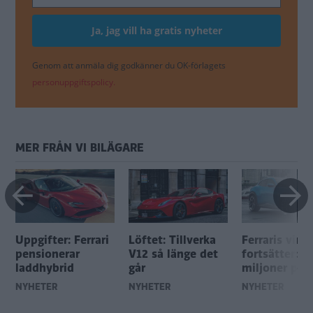
Genom att anmäla dig godkänner du OK-förlagets
personuppgiftspolicy.
MER FRÅN VI BILÄGARE
Uppgifter: Ferrari
Löftet: Tillverka
Ferraris vins
pensionerar
V12 så länge det
fortsätter: 1,
laddhybrid
går
miljoner per 
NYHETER
NYHETER
NYHETER