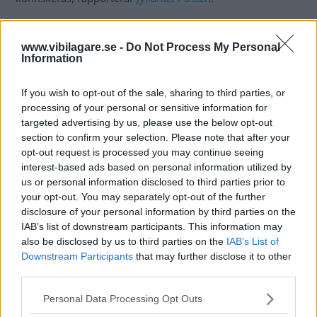
Två dagar efter att lagen infördes stoppades en
bilhandlare på en motorväg i Nordsjälland. Bilhandlaren
www.vibilagare.se -
Do Not Process My Personal
Information
körde en nyregistrerad Ferrari 488 Spider (topphastighet
340 km/tim) som han dessutom leasade.
If you wish to opt-out of the sale, sharing to third parties, or
Den högsta tillåtna hastigheten på motorvägen var 110
processing of your personal or sensitive information for
km/tim – enligt polisen körde han i minst 200 km/tim. I
targeted advertising by us, please use the below opt-out
section to confirm your selection. Please note that after your
början av förföljandet hade polisbilen svårt att komma i
opt-out request is processed you may continue seeing
kapp Ferrarin. Dessutom filmades delar av jakten. Som en
interest-based ads based on personal information utilized by
konsekvens av den rediga fortkörningen beslagtogs
us or personal information disclosed to third parties prior to
Ferrarin. Föraren nekade till fortkörningen, vilket han
your opt-out. You may separately opt-out of the further
också har vidhållit i domstol.
disclosure of your personal information by third parties on the
IAB’s list of downstream participants. This information may
Beslutet överklagades
och nu har frågan avgjorts i
also be disclosed by us to third parties on the
IAB’s List of
Danmarks motsvarighet till Högsta domstolen. Enligt
Downstream Participants
that may further disclose it to other
tidningen har frågan dragits i långbänk eftersom
third parties.
domstolen var tvungen att ta ställning till om leasade bilar
Please note that this website/app uses one or more Google
Personal Data Processing Opt Outs
beslagtas – och det kan dem. Nu blir Ferrarin statlig
services and may gather and store information including but