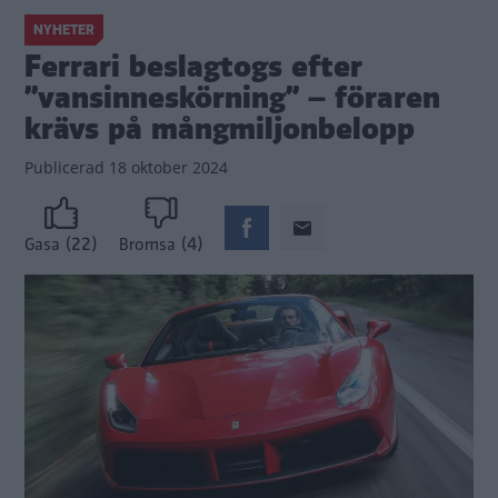
NYHETER
Ferrari beslagtogs efter
”vansinneskörning” – föraren
krävs på mångmiljonbelopp
Publicerad
18 oktober 2024
(22)
(4)
Gasa
Bromsa