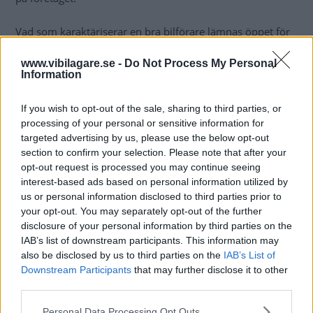
Vad som karaktäriserar en bra bilförare lämnas öppet för
tolkning.
www.vibilagare.se -
Do Not Process My Personal
Information
Resultat från undersökningen:
If you wish to opt-out of the sale, sharing to third parties, or
Vilken världsdel har de i genomsnitt bästa
processing of your personal or sensitive information for
bilföraren?
targeted advertising by us, please use the below opt-out
Europa,
60 %
section to confirm your selection. Please note that after your
Nordamerika,
32 %
opt-out request is processed you may continue seeing
Australien,
8 %
interest-based ads based on personal information utilized by
us or personal information disclosed to third parties prior to
Asien,
1 %
your opt-out. You may separately opt-out of the further
Afrika,
0 %
disclosure of your personal information by third parties on the
Sydamerika,
0 %
IAB’s list of downstream participants. This information may
also be disclosed by us to third parties on the
IAB’s List of
Kör turister bättre än lokalinvånare på er semester
Downstream Participants
that may further disclose it to other
utomlands?
third parties.
Ja,
18 %
Please note that this website/app uses one or more Google
Personal Data Processing Opt Outs