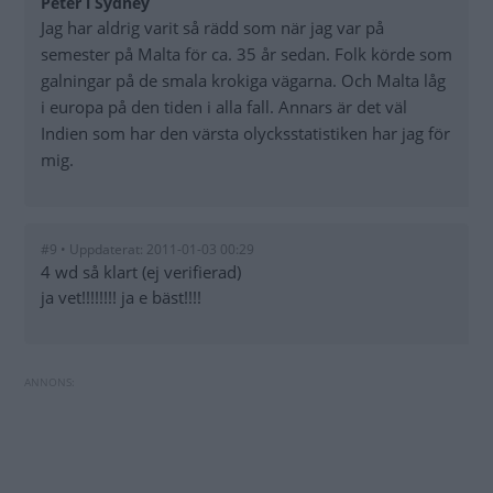
Peter i Sydney
Jag har aldrig varit så rädd som när jag var på
semester på Malta för ca. 35 år sedan. Folk körde som
galningar på de smala krokiga vägarna. Och Malta låg
i europa på den tiden i alla fall. Annars är det väl
Indien som har den värsta olycksstatistiken har jag för
mig.
#9 • Uppdaterat: 2011-01-03 00:29
4 wd så klart (ej verifierad)
ja vet!!!!!!!! ja e bäst!!!!