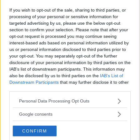
Köpet av en begagnad elbil, en Audi e-tron, blev dyrt
If you wish to opt-out of the sale, sharing to third parties, or
för en bilägare i Stockholmsområdet. Han fick själv ta
processing of your personal or sensitive information for
en del av kostnaden när en av motorerna behövde
targeted advertising by us, please use the below opt-out
bytas ut.
section to confirm your selection. Please note that after your
opt-out request is processed you may continue seeing
Text
Erik Söderholm
interest-based ads based on personal information utilized by
us or personal information disclosed to third parties prior to
your opt-out. You may separately opt-out of the further
Fotograf
disclosure of your personal information by third parties on the
Simon Hamelius
IAB’s list of downstream participants. This information may
also be disclosed by us to third parties on the
IAB’s List of
Downstream Participants
that may further disclose it to other
third parties.
Please note that this website/app uses one or more Google
Personal Data Processing Opt Outs
Det här är en låst artikel.
Logga in
för
services and may gather and store information including but
not limited to your visit or usage behaviour. You may click to
Google consents
att fortsätta läsa.
grant or deny consent to Google and its third-party tags to
use your data for below specified purposes in below Google
CONFIRM
consent section.