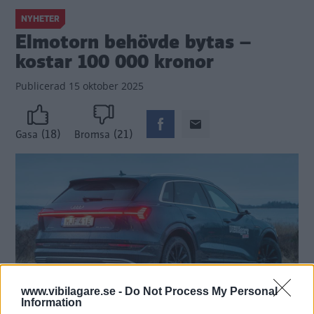
NYHETER
Elmotorn behövde bytas –
kostar 100 000 kronor
Publicerad
15 oktober 2025
(18)
(21)
Gasa
Bromsa
www.vibilagare.se -
Do Not Process My Personal
Information