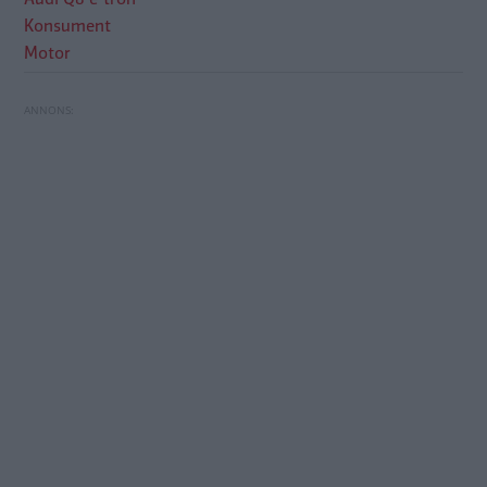
Konsument
Motor
Elmotorn behövde bytas – kostar 100 000
Toyota byter batteriteknik i hybridbilarna
kronor