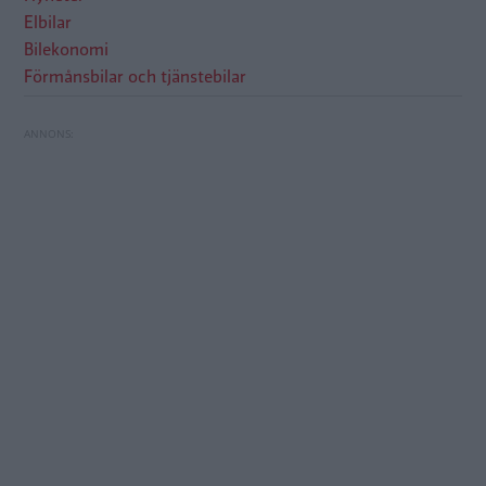
Elbilar
Bilekonomi
Förmånsbilar och tjänstebilar
Elbilsrabatten är kvar – men bara för
Toyota byter batteriteknik i hybridbilarna