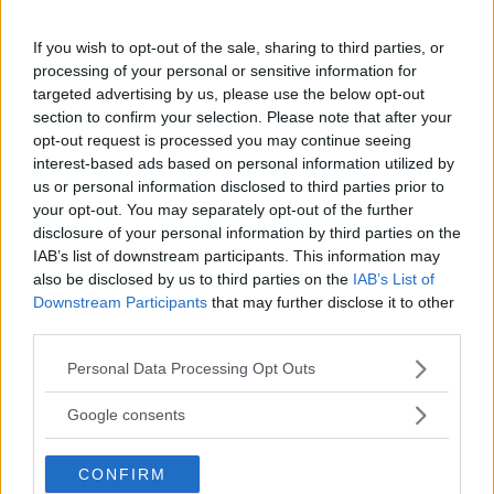
Privatpersoner får inte längre någon elbilsbonus –
men den som har en laddbar förmånsbil får
If you wish to opt-out of the sale, sharing to third parties, or
fortfarande kraftig skatterabatt. Samma bil kan bli
processing of your personal or sensitive information for
mer än tre gånger dyrare för privatbilisten än för
targeted advertising by us, please use the below opt-out
grannen med förmånsbil.
section to confirm your selection. Please note that after your
opt-out request is processed you may continue seeing
Text
interest-based ads based on personal information utilized by
Erik Söderholm
us or personal information disclosed to third parties prior to
your opt-out. You may separately opt-out of the further
disclosure of your personal information by third parties on the
Fotograf
IAB’s list of downstream participants. This information may
Glenn Lindberg
also be disclosed by us to third parties on the
IAB’s List of
Downstream Participants
that may further disclose it to other
third parties.
Please note that this website/app uses one or more Google
Personal Data Processing Opt Outs
services and may gather and store information including but
Det här är en låst artikel.
Logga in
för
not limited to your visit or usage behaviour. You may click to
Google consents
att fortsätta läsa.
grant or deny consent to Google and its third-party tags to
use your data for below specified purposes in below Google
CONFIRM
consent section.