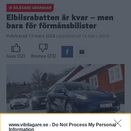
VI BILÄGARE GRANSKAR
Elbilsrabatten är kvar – men
bara för förmånsbilister
Publicerad
12 mars 2024
(
uppdaterad
14 mars 2024)
(12)
(23)
Gasa
Bromsa
www.vibilagare.se -
Do Not Process My Personal
Information