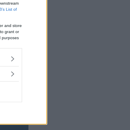
 downstream
B’s List of
er and store
to grant or
ed purposes