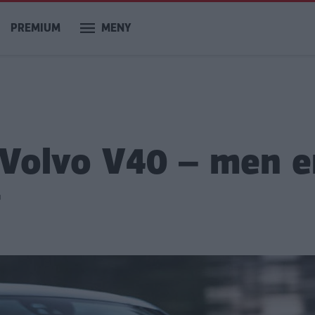
PREMIUM
MENY
å Volvo V40 – men 
g