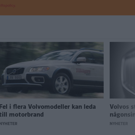
ftspolicy.
Fel i flera Volvomodeller kan leda
Volvos s
till motorbrand
någonsin
NYHETER
NYHETER