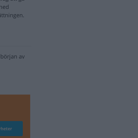
 med
ättningen.
 början av