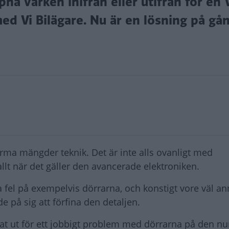
ppna varken inifrån eller utifrån för en
ed Vi Bilägare. Nu är en lösning på gån
a mängder teknik. Det är inte alls ovanligt med
lt när det gäller den avancerade elektroniken.
fel på exempelvis dörrarna, och konstigt vore väl an
de på sig att förfina den detaljen.
åkat ut för ett jobbigt problem med dörrarna på den n