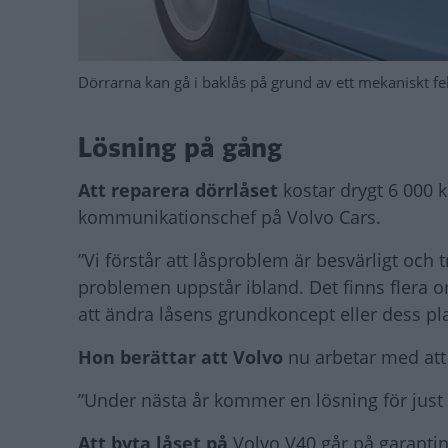
Dörrarna kan gå i baklås på grund av ett mekaniskt fel
Lösning på gång
Att reparera dörrlåset
kostar drygt 6 000 
kommunikationschef på Volvo Cars.
”Vi förstår att låsproblem är besvärligt och t
problemen uppstår ibland. Det finns flera or
att ändra låsens grundkoncept eller dess place
Hon berättar att Volvo
nu arbetar med att
”Under nästa år kommer en lösning för just V
Att byta låset på
Volvo V40 går på garantin