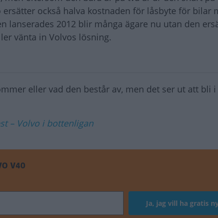
o ersätter också halva kostnaden för låsbyte för bilar
en lanserades 2012 blir många ägare nu utan den ers
ller vänta in Volvos lösning.
mmer eller vad den består av, men det ser ut att bli i
t – Volvo i bottenligan
VO V40