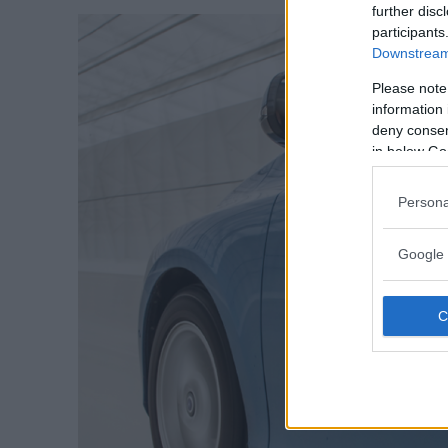
further disc
participants
Downstream 
Please note
information 
deny consent
in below Go
Persona
Google 