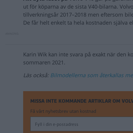
ut för köparna av de sista V40-bilarna. Volv
tillverkningsår 2017–2018 men eftersom bil
De får helt enkelt ta hela kostnaden själva e
Karin Wik kan inte svara på exakt när den ko
sommaren 2021.
Läs också:
Bilmodellerna som återkallas mes
MISSA INTE KOMMANDE ARTIKLAR OM VOL
Få vårt nyhetsbrev utan kostnad