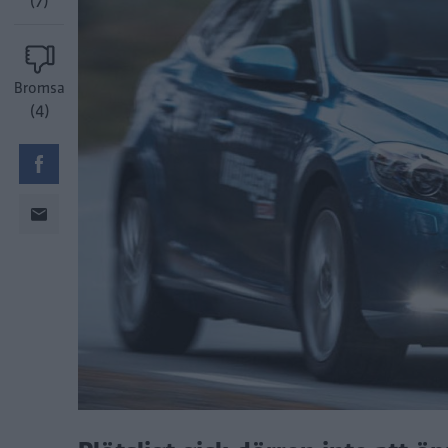
(7)
Bromsa
(4)