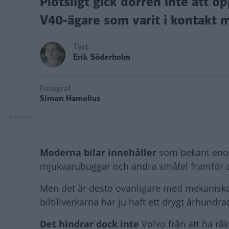
Plötsligt gick dörren inte att ö
V40-ägare som varit i kontakt m
Text
Erik Söderholm
Fotograf
Simon Hamelius
Moderna bilar innehåller
som bekant enorm
mjukvarubuggar och andra småfel framför al
Men det är desto ovanligare med mekaniska 
biltillverkarna har ju haft ett drygt århundra
Det hindrar dock inte
Volvo från att ha r