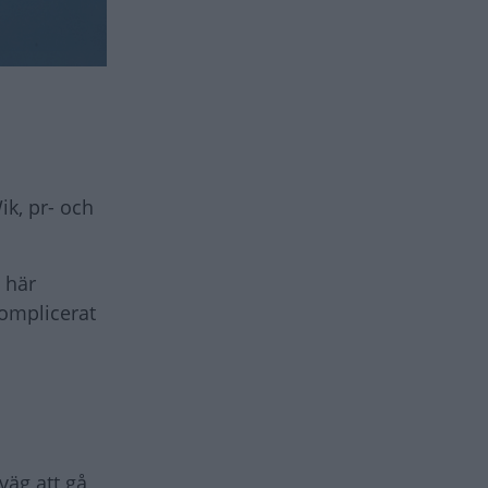
ik, pr- och
e här
komplicerat
väg att gå