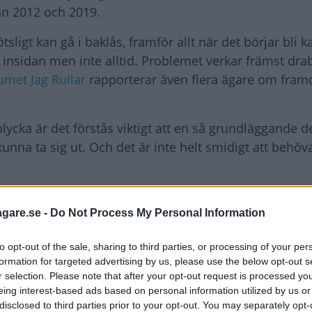
n 2012 och 2019.
ligt kan gå i baklås, framför allt när det börjar bli ka
n insidan men inte alltid. Problemet verkar främst dra
umet Jag Rullar
rapporterar även flera ägare om fram
olycka är det förstås viktigt att en så grundläggande d
unna ta sig ut. Och det är inte helt smidigt att behöva
a inte går att öppna från insidan om en olycka skulle
agare.se -
Do Not Process My Personal Information
to opt-out of the sale, sharing to third parties, or processing of your per
 dörrarna inte går att öppna om en
formation for targeted advertising by us, please use the below opt-out s
r selection. Please note that after your opt-out request is processed y
eing interest-based ads based on personal information utilized by us or
disclosed to third parties prior to your opt-out. You may separately opt-