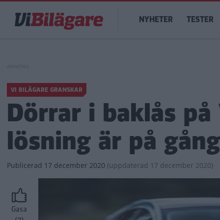
Hoppa
Main
till
NYHETER
TESTER
navigation
huvudinnehåll
VI BILÄGARE GRANSKAR
Dörrar i baklås p
lösning är på gån
Publicerad
17 december 2020
(
uppdaterad
17 december 2020)
Gasa