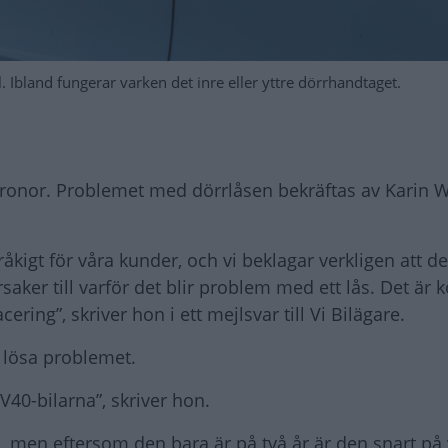
. Ibland fungerar varken det inre eller yttre dörrhandtaget.
kronor. Problemet med dörrlåsen bekräftas av Karin W
råkigt för våra kunder, och vi beklagar verkligen att d
saker till varför det blir problem med ett lås. Det är 
ring”, skriver hon i ett mejlsvar till Vi Bilägare.
 lösa problemet.
40-bilarna”, skriver hon.
, men eftersom den bara är på två år är den snart på 