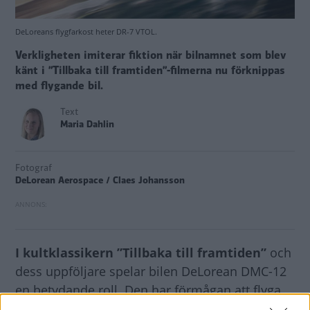
DeLoreans flygfarkost heter DR-7 VTOL.
Verkligheten imiterar fiktion när bilnamnet som blev
känt i ”Tillbaka till framtiden”-filmerna nu förknippas
med flygande bil.
Text
Maria Dahlin
Fotograf
DeLorean Aerospace / Claes Johansson
I kultklassikern ”Tillbaka till framtiden”
och
dess uppföljare spelar bilen DeLorean DMC-12
en betydande roll. Den har förmågan att flyga
och nu verka det som att det faktiskt blir en