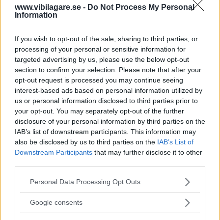
www.vibilagare.se -
Do Not Process My Personal
riktig flygande DeLorean.
Information
Paul DeLorean
är släkting till John DeLorean,
If you wish to opt-out of the sale, sharing to third parties, or
processing of your personal or sensitive information for
mannen som uppfann DMC-12. Paul har bildat
targeted advertising by us, please use the below opt-out
flygföretaget DeLorean Aerospace som håller
section to confirm your selection. Please note that after your
på att färdigställa modellen DR-7. Men det är
opt-out request is processed you may continue seeing
inte så mycket bil över skapelsen. Det är en
interest-based ads based on personal information utilized by
us or personal information disclosed to third parties prior to
tvåsitsig VTOL-farkost, vilket betyder att den kan
your opt-out. You may separately opt-out of the further
landa och lyfta vertikalt. Den drivs av el som
disclosure of your personal information by third parties on the
sätter fart på två stora turbiner, en fram och en
IAB’s list of downstream participants. This information may
also be disclosed by us to third parties on the
IAB’s List of
bak.
Downstream Participants
that may further disclose it to other
third parties.
Enligt tekniksajten
Wired
har DeLorean byggt
Please note that this website/app uses one or more Google
Personal Data Processing Opt Outs
två mindre skalmodeller och ska nu ge sig på
services and may gather and store information including but
en fullstor prototyp som väntas bli 6 meter lång
not limited to your visit or usage behaviour. You may click to
Google consents
och 5,6 meter bred med en uppskattad räckvidd
grant or deny consent to Google and its third-party tags to