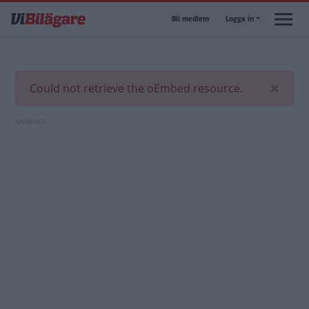
Hoppa
Bli medlem
Logga in
till
huvudinnehåll
×
Felmeddelande
Could not retrieve the oEmbed resource.